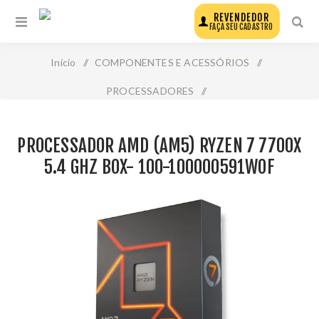
REVENDEDOR
FAÇA SEU CADASTRO
Início
/
COMPONENTES E ACESSÓRIOS
/
PROCESSADORES
/
Processador Amd (Am5) Ryzen 7 7700x 5.4 Ghz Box- 100-
PROCESSADOR AMD (AM5) RYZEN 7 7700X
100000591wof
5.4 GHZ BOX- 100-100000591WOF