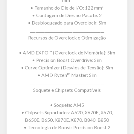
mm²
• Tamanho do Die de I/O: 122 mm²
• Contagem de Dies no Pacote: 2
• Desbloqueado para Overclock: Sim
________________________________________
Recursos de Overclock e Otimização
• AMD EXPO™ (Overclock de Memória): Sim
• Precision Boost Overdrive: Sim
• Curve Optimizer (Desvios de Tensão): Sim
• AMD Ryzen™ Master: Sim
________________________________________
Soquete e Chipsets Compatíveis
• Soquete: AM5
• Chipsets Suportados: A620, X670E, X670,
B650E, B650, X870E, X870, B840, B850
• Tecnologia de Boost: Precision Boost 2