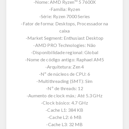
-Nome: AMD Ryzen™ 5 7600X
-Família: Ryzen
-Série: Ryzen 7000 Series
-Fator de forma: Desktops, Processador na
caixa
-Market Segment: Enthusiast Desktop
-AMD PRO Technologies: Não
-Disponibilidade regional: Global
-Nome de código antigo: Raphael AM5
-Arquitetura: Zen 4
-Nº de núcleos de CPU: 6
-Multithreading (SMT): Sim
-Nº de threads: 12
-Aumento de clock máx.: Até 5.3 GHz
-Clock básico: 4.7 GHz
-Cache L1: 384 KB
-Cache L2: 6 MB
-Cache L3: 32 MB