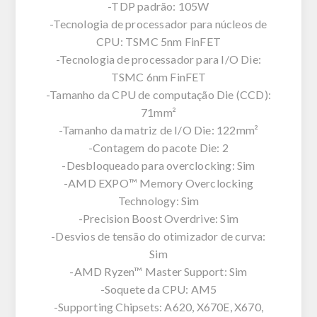
-TDP padrão: 105W
-Tecnologia de processador para núcleos de
CPU: TSMC 5nm FinFET
-Tecnologia de processador para I/O Die:
TSMC 6nm FinFET
-Tamanho da CPU de computação Die (CCD):
71mm²
-Tamanho da matriz de I/O Die: 122mm²
-Contagem do pacote Die: 2
-Desbloqueado para overclocking: Sim
-AMD EXPO™ Memory Overclocking
Technology: Sim
-Precision Boost Overdrive: Sim
-Desvios de tensão do otimizador de curva:
Sim
-AMD Ryzen™ Master Support: Sim
-Soquete da CPU: AM5
-Supporting Chipsets: A620, X670E, X670,