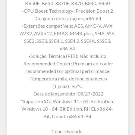
B650E, B650, X870E, X870, B840, B850
-CPU Boost Technology: Precision Boost 2
-Conjunto de instruções: x86-64
-Extensões compatíveis: AES, AMD-V, AVX,
AVX2, AVX512, FMA3, MMX-plus, SHA, SSE,
SSE2, SSE3, SSE4.1, SSE4.2, SSE4A, SSSE3,
x86-64
-Solução Térmica (PIB): Não incluído
-Recommended Cooler: Premium air cooler
recommended for optimal performance
-Temperatura máx. de funcionamento
(Tjmax): 95°C
-Data de lançamento: 09/27/2022
*Suporte a SO: Windows 11 - 64-Bit Edition,
Windows 10 - 64-Bit Edition, RHEL x86 64-
Bit, Ubuntu x86 64-Bit
Conectividade: