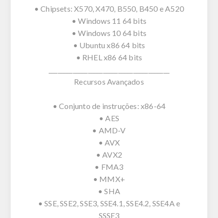
• Chipsets: X570, X470, B550, B450 e A520
• Windows 11 64 bits
• Windows 10 64 bits
• Ubuntu x86 64 bits
• RHEL x86 64 bits
________________________________________
Recursos Avançados
• Conjunto de instruções: x86-64
• AES
• AMD-V
• AVX
• AVX2
• FMA3
• MMX+
• SHA
• SSE, SSE2, SSE3, SSE4.1, SSE4.2, SSE4A e
SSSE3