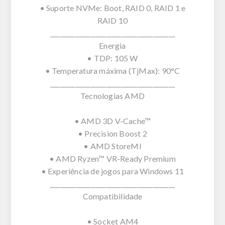
• Suporte NVMe: Boot, RAID 0, RAID 1 e
RAID 10
________________________________________
Energia
• TDP: 105 W
• Temperatura máxima (TjMax): 90°C
________________________________________
Tecnologias AMD
• AMD 3D V-Cache™
• Precision Boost 2
• AMD StoreMI
• AMD Ryzen™ VR-Ready Premium
• Experiência de jogos para Windows 11
________________________________________
Compatibilidade
• Socket AM4