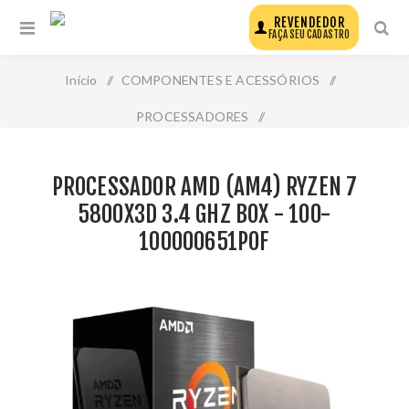
REVENDEDOR
FAÇA SEU CADASTRO
Início
/
COMPONENTES E ACESSÓRIOS
/
PROCESSADORES
/
Processador Amd (Am4) Ryzen 7 5800x3d 3.4 Ghz Box -
PROCESSADOR AMD (AM4) RYZEN 7
100-100000651pof
5800X3D 3.4 GHZ BOX - 100-
100000651POF