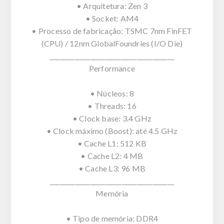
• Arquitetura: Zen 3
• Socket: AM4
• Processo de fabricação: TSMC 7nm FinFET
(CPU) / 12nm GlobalFoundries (I/O Die)
________________________________________
Performance
• Núcleos: 8
• Threads: 16
• Clock base: 3.4 GHz
• Clock máximo (Boost): até 4.5 GHz
• Cache L1: 512 KB
• Cache L2: 4 MB
• Cache L3: 96 MB
________________________________________
Memória
• Tipo de memória: DDR4