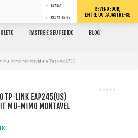
ENTRAR
REVENDEDOR,
ENTRE OU CADASTRE-SE
CADASTRE-SE
BOLETO
RASTREIE SEU PEDIDO
BLOG
bit Mu-Mimo Montavel em Teto Ac1750
O TP-LINK EAP245(US)
BIT MU-MIMO MONTAVEL
0
NK
1