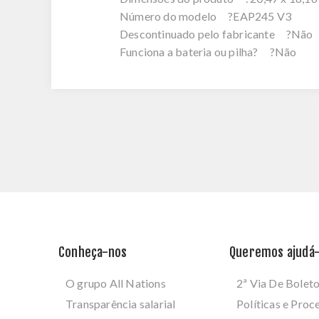
Número do modelo ?EAP245 V3
Descontinuado pelo fabricante ?Não
Funciona a bateria ou pilha? ?Não
Conheça-nos
Queremos ajudá-
O grupo All Nations
2ª Via De Bolet
Transparência salarial
Políticas e Pro