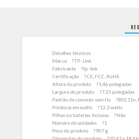
RE
Detalhes técnicos
Marca ?TP-Link
Fabricante ?tp-link
Certificação ?CE, FCC, RoHS
Altura do produto ?1,46 polegadas
Largura do produto ?7,15 polegadas
Padrão de conexão sem fio ?802.11n, 8
Potência em watts ?12.3 watts
Pilhas ou baterias inclusas ?Não
Número de unidades ?1
Peso do produto ?907 g
Dimensões do produto ?20,47 x 18,16 