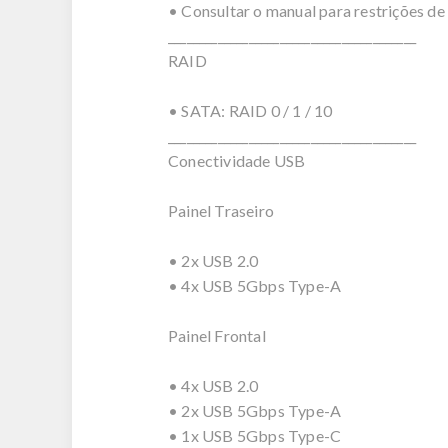
• Consultar o manual para restrições de
________________________________________
RAID
• SATA: RAID 0 / 1 / 10
________________________________________
Conectividade USB
Painel Traseiro
• 2x USB 2.0
• 4x USB 5Gbps Type-A
Painel Frontal
• 4x USB 2.0
• 2x USB 5Gbps Type-A
• 1x USB 5Gbps Type-C