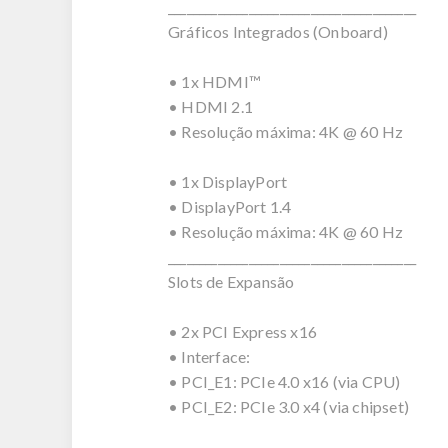
________________________________________
Gráficos Integrados (Onboard)
• 1x HDMI™
• HDMI 2.1
• Resolução máxima: 4K @ 60 Hz
• 1x DisplayPort
• DisplayPort 1.4
• Resolução máxima: 4K @ 60 Hz
________________________________________
Slots de Expansão
• 2x PCI Express x16
• Interface:
• PCI_E1: PCIe 4.0 x16 (via CPU)
• PCI_E2: PCIe 3.0 x4 (via chipset)