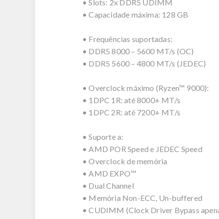
• Slots: 2x DDR5 UDIMM
• Capacidade máxima: 128 GB
• Frequências suportadas:
• DDR5 8000 – 5600 MT/s (OC)
• DDR5 5600 – 4800 MT/s (JEDEC)
• Overclock máximo (Ryzen™ 9000):
• 1DPC 1R: até 8000+ MT/s
• 1DPC 2R: até 7200+ MT/s
• Suporte a:
• AMD POR Speed e JEDEC Speed
• Overclock de memória
• AMD EXPO™
• Dual Channel
• Memória Non-ECC, Un-buffered
• CUDIMM (Clock Driver Bypass apen