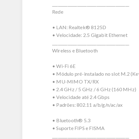
________________________________________
Rede
• LAN: Realtek® 8125D
• Velocidade: 2.5 Gigabit Ethernet
________________________________________
Wireless e Bluetooth
• Wi-Fi 6E
• Módulo pré-instalado no slot M.2 (Ke
• MU-MIMO TX/RX
• 2.4 GHz / 5 GHz / 6 GHz (160 MHz)
• Velocidade até 2.4 Gbps
• Padrões: 802.11 a/b/g/n/ac/ax
• Bluetooth® 5.3
• Suporte FIPS e FISMA
________________________________________