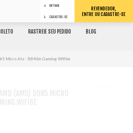
ENTRAR
REVENDEDOR,
ENTRE OU CADASTRE-SE
CADASTRE-SE
BOLETO
RASTREIE SEU PEDIDO
BLOG
r5 Micro Atx - B840m Gaming Wifi6e
 AMD (AM5) DDR5 MICRO
MING WIFI6E
1