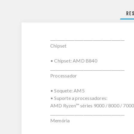
RE
________________________________________
Chipset
• Chipset: AMD B840
________________________________________
Processador
• Soquete: AM5
• Suporte a processadores:
AMD Ryzen™ séries 9000 / 8000 / 7000
________________________________________
Memória