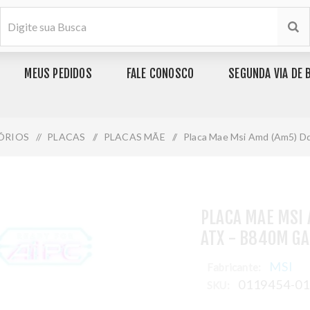
MEUS PEDIDOS
FALE CONOSCO
SEGUNDA VIA DE 
ÓRIOS
/
PLACAS
/
PLACAS MÃE
/
Placa Mae Msi Amd (Am5) Dd
PLACA MAE MSI
ATX - B840M GA
MSI
Fabricante:
0119454-0
SKU: