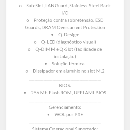
o SafeSlot, LANGuard, Stainless-Steel Back
I/O
o Proteção contra sobretensão, ESD
Guards, DRAM Overcurrent Protection
• Q-Design:
o Q-LED (diagnóstico visual)
o Q-DIMM e Q-Slot (facilidade de
instalação)
• Solução térmica:
o Dissipador em alumínio no slot M.2
________________________________________
BIOS:
• 256 Mb Flash ROM, UEFI AMI BIOS
________________________________________
Gerenciamento:
• WOL por PXE
________________________________________
Sistema Operacional Suportado: