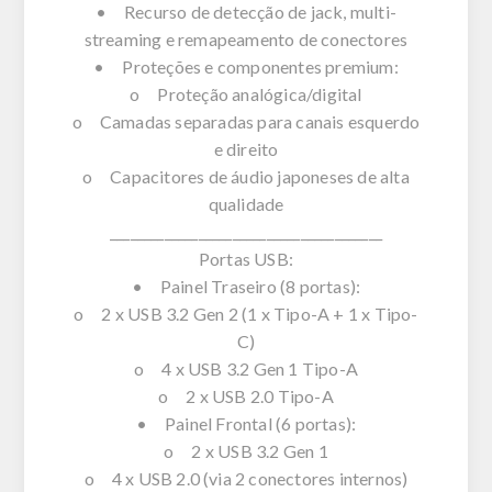
• Recurso de detecção de jack, multi-
streaming e remapeamento de conectores
• Proteções e componentes premium:
o Proteção analógica/digital
o Camadas separadas para canais esquerdo
e direito
o Capacitores de áudio japoneses de alta
qualidade
________________________________________
Portas USB:
• Painel Traseiro (8 portas):
o 2 x USB 3.2 Gen 2 (1 x Tipo-A + 1 x Tipo-
C)
o 4 x USB 3.2 Gen 1 Tipo-A
o 2 x USB 2.0 Tipo-A
• Painel Frontal (6 portas):
o 2 x USB 3.2 Gen 1
o 4 x USB 2.0 (via 2 conectores internos)