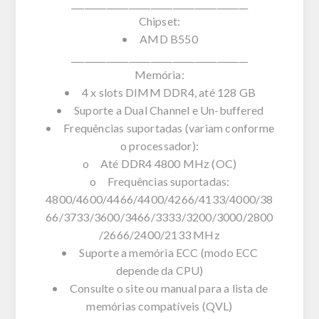
________________________________________
Chipset:
• AMD B550
________________________________________
Memória:
• 4 x slots DIMM DDR4, até 128 GB
• Suporte a Dual Channel e Un-buffered
• Frequências suportadas (variam conforme
o processador):
o Até DDR4 4800 MHz (OC)
o Frequências suportadas:
4800/4600/4466/4400/4266/4133/4000/38
66/3733/3600/3466/3333/3200/3000/2800
/2666/2400/2133 MHz
• Suporte a memória ECC (modo ECC
depende da CPU)
• Consulte o site ou manual para a lista de
memórias compatíveis (QVL)