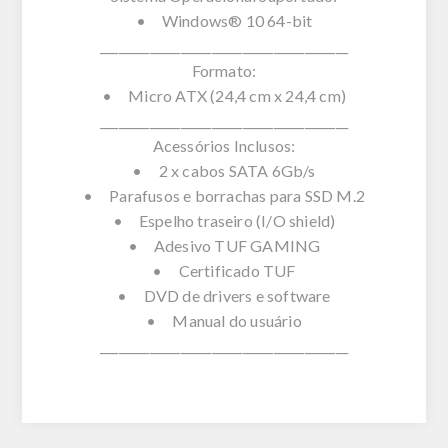
• Windows® 10 64-bit
________________________________________
Formato:
• Micro ATX (24,4 cm x 24,4 cm)
________________________________________
Acessórios Inclusos:
• 2 x cabos SATA 6Gb/s
• Parafusos e borrachas para SSD M.2
• Espelho traseiro (I/O shield)
• Adesivo TUF GAMING
• Certificado TUF
• DVD de drivers e software
• Manual do usuário
________________________________________