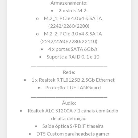
Armazenamento:
• 2 x slots M.2:
o M.2_1: PCIe 4.0 x4 & SATA
(2242/2260/2280)
o M.2_2: PCIe 3.0 x4 & SATA
(2242/2260/2280/22110)
• 4 x portas SATA 6Gb/s
• Suporte a RAID 0, 1 e 10
________________________________________
Rede:
• 1 x Realtek RTL8125B 2.5Gb Ethernet
• Proteção TUF LANGuard
________________________________________
Áudio:
• Realtek ALC S1200A 7.1 canais com áudio
de alta definição
• Saída óptica S/PDIF traseira
• DTS Custom para headsets gamer