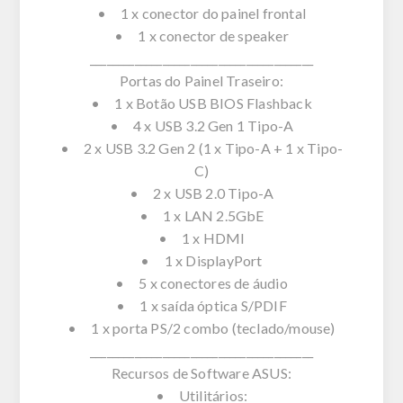
• 1 x conector do painel frontal
• 1 x conector de speaker
________________________________________
Portas do Painel Traseiro:
• 1 x Botão USB BIOS Flashback
• 4 x USB 3.2 Gen 1 Tipo-A
• 2 x USB 3.2 Gen 2 (1 x Tipo-A + 1 x Tipo-
C)
• 2 x USB 2.0 Tipo-A
• 1 x LAN 2.5GbE
• 1 x HDMI
• 1 x DisplayPort
• 5 x conectores de áudio
• 1 x saída óptica S/PDIF
• 1 x porta PS/2 combo (teclado/mouse)
________________________________________
Recursos de Software ASUS:
• Utilitários: