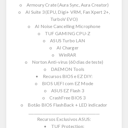
o Armoury Crate (Aura Sync, Aura Creator)
o AI Suite 3 (EPU, Digi+ VRM, Fan Xpert 2+,
TurboV EVO)
o AI Noise Cancelling Microphone
o TUF GAMING CPU-Z
o ASUS Turbo LAN
o AI Charger
o WinRAR
o Norton Anti-virus (60 dias de teste)
o DAEMON Tools
• Recursos BIOS e EZ DIY:
o BIOS UEFI com EZ Mode
o ASUS EZ Flash 3
o CrashFree BIOS 3
o Botão BIOS FlashBack + LED indicador
________________________________________
Recursos Exclusivos ASUS:
• TUF Protection: