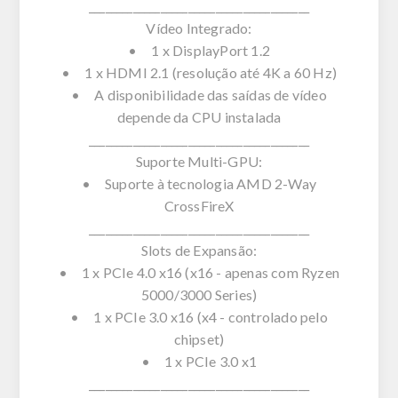
________________________________________
Vídeo Integrado:
• 1 x DisplayPort 1.2
• 1 x HDMI 2.1 (resolução até 4K a 60 Hz)
• A disponibilidade das saídas de vídeo
depende da CPU instalada
________________________________________
Suporte Multi-GPU:
• Suporte à tecnologia AMD 2-Way
CrossFireX
________________________________________
Slots de Expansão:
• 1 x PCIe 4.0 x16 (x16 - apenas com Ryzen
5000/3000 Series)
• 1 x PCIe 3.0 x16 (x4 - controlado pelo
chipset)
• 1 x PCIe 3.0 x1
________________________________________