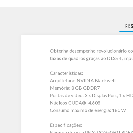
RE
Obtenha desempenho revolucionário co
taxas de quadros graças ao DLSS 4, impu
Características:
Arquitetura: NVIDIA Blackwell
Memória: 8 GB GDDR7
Portas de vídeo: 3 x DisplayPort, 1 x
Núcleos CUDA®: 4.608
Consumo máximo de energia: 180 W
Especificações:
Número de peça PNY: VCG5060T8DF