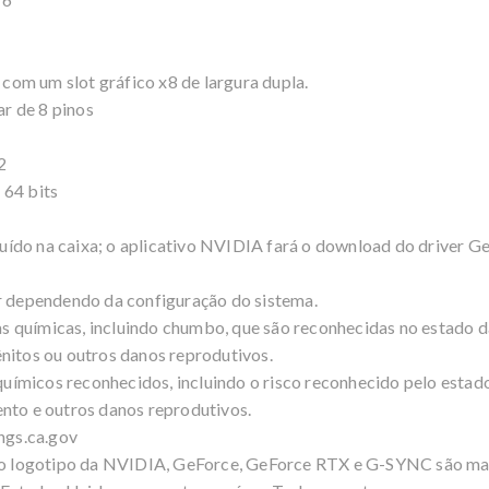
om um slot gráfico x8 de largura dupla.
r de 8 pinos
2
 64 bits
cluído na caixa; o aplicativo NVIDIA fará o download do driver G
ar dependendo da configuração do sistema.
 químicas, incluindo chumbo, que são reconhecidas no estado d
nitos ou outros danos reprodutivos.
ímicos reconhecidos, incluindo o risco reconhecido pelo estado
ento e outros danos reprodutivos.
ngs.ca.gov
 logotipo da NVIDIA, GeForce, GeForce RTX e G-SYNC são mar