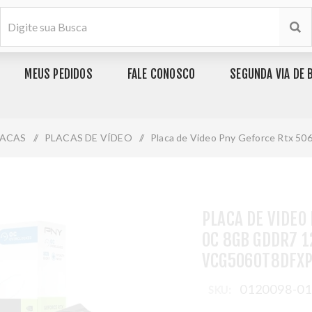
MEUS PEDIDOS
FALE CONOSCO
SEGUNDA VIA DE 
LACAS
/
PLACAS DE VÍDEO
/
Placa de Video Pny Geforce Rtx 50
PLACA DE VIDEO
OC 8GB GDDR7 1
VCG5060T8DFXP
0120098-0
SKU: