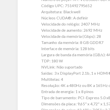
Código UPC: 751492795652
Arquitetura: Blackwell
Núcleos CUDA®: A definir
Velocidade do relógio: 2407 MHz
Velocidade de aumento: 2692 MHz
Velocidade da memória (Gbps): 28
Tamanho da memória: 8 GB GDDR7
Interface de memória: 128 bits
Largura de banda da memória (GB/s): 4
TDP: 180 W
NVLink: Não suportado
Saídas: 3 x DisplayPort 2.1b, 1 x HDMI
Multitelas: 4
Resolução: 4K a 480Hz ou 8K a 165Hz
Entrada de energia: 1 x 8 pinos
Tipo de barramento: PCI-Express 5.0 x
Dimensões da placa: 9,65" x 4,72" x 1,57
Dimensões da caixa: 12,68" x 7,05" x 2,