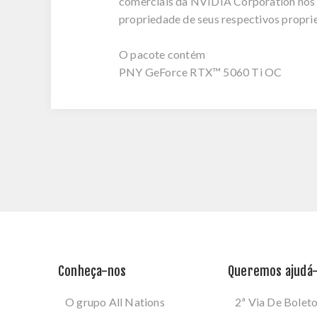
comerciais da NVIDIA Corporation nos E
propriedade de seus respectivos proprie
O pacote contém
PNY GeForce RTX™ 5060 Ti OC
Conheça-nos
Queremos ajudá-
O grupo All Nations
2ª Via De Bolet