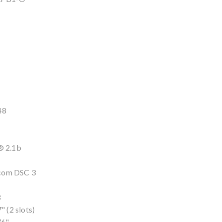
48
® 2.1b
 com DSC 3
8
" (2 slots)
76"