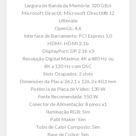
Largura de Banda da Memória: 320 GB/s
Microsoft DirectX: Microsoft DirectX® 12
Ultimate
OpenGL: 4.6
Interface de Barramento: PCI Express 5.0
HDMI: HDMI 2.1b
DisplayPort: DP 2.1b x3
Resolução Digital Máxima: 4K a 480 Hz ou
8K a 120 Hz com DSC
Slots Ocupados: 2 slots
Dimensões da Placa: 262,1 x 126,3 x 40,1 mm
Potência da Placa de Vídeo: 130 W
Fonte Recomendada: 550 W
Conector de Alimentação: 8 pinos x1
Iluminação RGB: Sim
Palit Maker: Sim
Tubo de Calor Composto: Sim
Base de Cobre: Sim