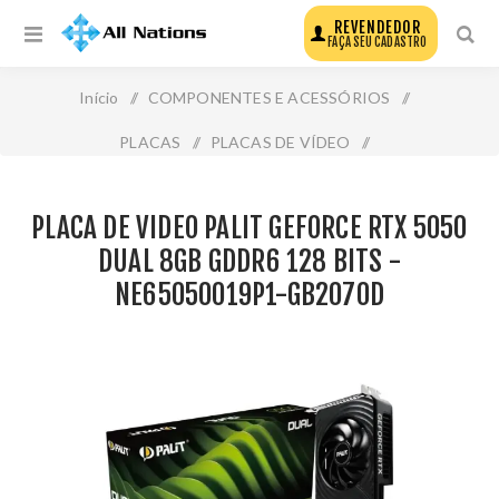
REVENDEDOR
FAÇA SEU CADASTRO
Início
/
COMPONENTES E ACESSÓRIOS
/
PLACAS
/
PLACAS DE VÍDEO
/
Placa de Video Palit Geforce Rtx 5050 Dual 8gb Gddr6
PLACA DE VIDEO PALIT GEFORCE RTX 5050
128 Bits - Ne65050019p1-Gb2070d
DUAL 8GB GDDR6 128 BITS -
NE65050019P1-GB2070D