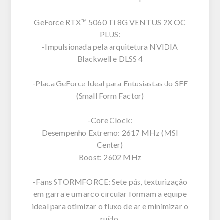
GeForce RTX™ 5060 Ti 8G VENTUS 2X OC
PLUS:
-Impulsionada pela arquitetura NVIDIA
Blackwell e DLSS 4
-Placa GeForce Ideal para Entusiastas do SFF
(Small Form Factor)
-Core Clock:
Desempenho Extremo: 2617 MHz (MSI
Center)
Boost: 2602 MHz
-Fans STORMFORCE: Sete pás, texturização
em garra e um arco circular formam a equipe
ideal para otimizar o fluxo de ar e minimizar o
ruído.