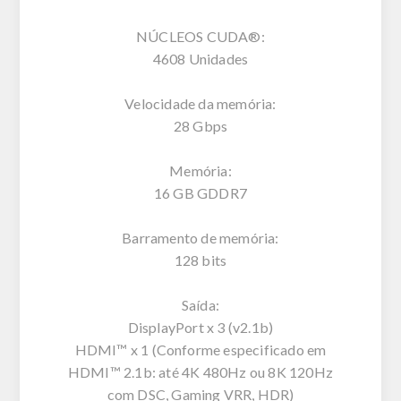
NÚCLEOS CUDA®:
4608 Unidades
Velocidade da memória:
28 Gbps
Memória:
16 GB GDDR7
Barramento de memória:
128 bits
Saída:
DisplayPort x 3 (v2.1b)
HDMI™ x 1 (Conforme especificado em
HDMI™ 2.1b: até 4K 480Hz ou 8K 120Hz
com DSC, Gaming VRR, HDR)