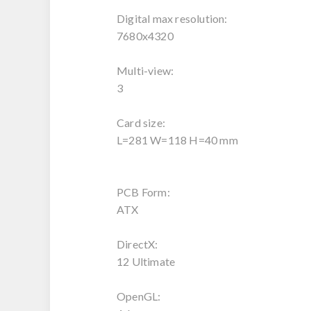
Digital max resolution:
7680x4320
Multi-view:
3
Card size:
L=281 W=118 H=40 mm
PCB Form:
ATX
DirectX:
12 Ultimate
OpenGL: