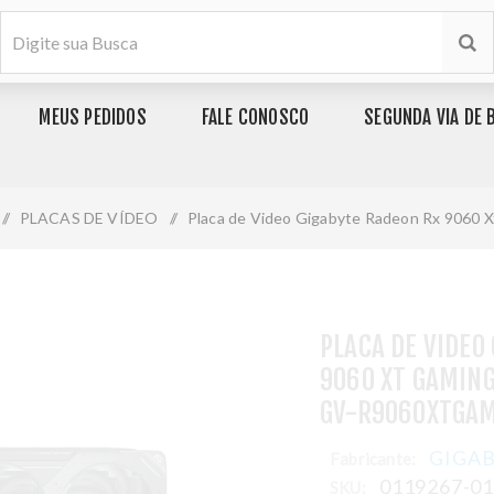
MEUS PEDIDOS
FALE CONOSCO
SEGUNDA VIA DE 
/
PLACAS DE VÍDEO
/
Placa de Video Gigabyte Radeon Rx 9060 
PLACA DE VIDEO
9060 XT GAMING
GV-R9060XTGAM
GIGA
Fabricante:
0119267-0
SKU: