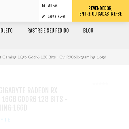
ENTRAR
REVENDEDOR,
ENTRE OU CADASTRE-SE
CADASTRE-SE
BOLETO
RASTREIE SEU PEDIDO
BLOG
Xt Gaming 16gb Gddr6 128 Bits - Gv-R9060xtgaming-16gd
 GIGABYTE RADEON RX
 16GB GDDR6 128 BITS -
ING-16GD
BYTE
1