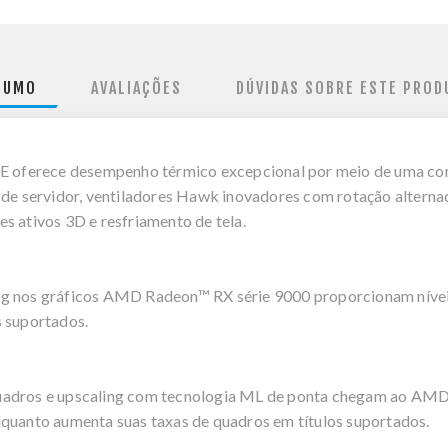
SUMO
AVALIAÇÕES
DÚVIDAS SOBRE ESTE PROD
oferece desempenho térmico excepcional por meio de uma comb
l de servidor, ventiladores Hawk inovadores com rotação alterna
s ativos 3D e resfriamento de tela.
ng nos gráficos AMD Radeon™ RX série 9000 proporcionam níveis
s suportados.
uadros e upscaling com tecnologia ML de ponta chegam ao AMD 
nquanto aumenta suas taxas de quadros em títulos suportados.