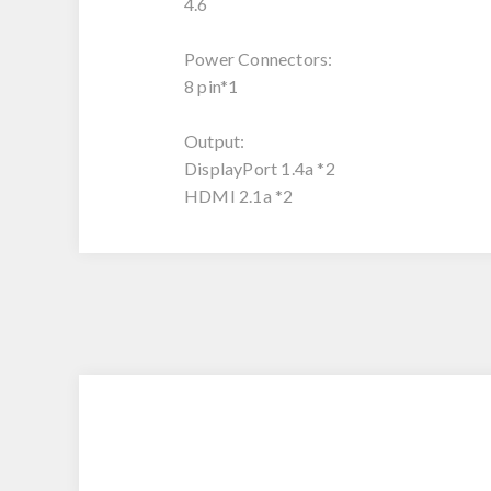
4.6
Power Connectors:
8 pin*1
Output:
DisplayPort 1.4a *2
HDMI 2.1a *2