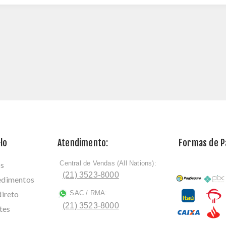
lo
Atendimento:
Formas de 
Central de Vendas (All Nations):
os
ﾠ
(21) 3523-8000
cedimentos
direto
SAC / RMA:
ﾠ
(21) 3523-8000
tes