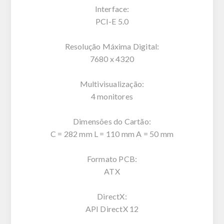
Interface:
PCI-E 5.0
Resolução Máxima Digital:
7680 x 4320
Multivisualização:
4 monitores
Dimensões do Cartão:
C = 282 mm L = 110 mm A = 50 mm
Formato PCB:
ATX
DirectX:
API DirectX 12