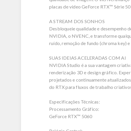
placas de vídeo GeForce RTX™ Série 50 
A STREAM DOS SONHOS
Desbloqueie qualidade e desempenho de 
NVIDIA, o NVENC, e transforme qualque
ruído, remoção de fundo (chroma key) e
SUAS IDEIAS ACELERADAS COM AI
NVIDIA Studio é a sua vantagem criati
renderização 3D e design gráfico. Exper
projetados e continuamente atualizados
do RTX para fluxos de trabalho criativos
Especificações Técnicas:
Processamento Gráfico:
GeForce RTX™ 5060
Relógio Central: