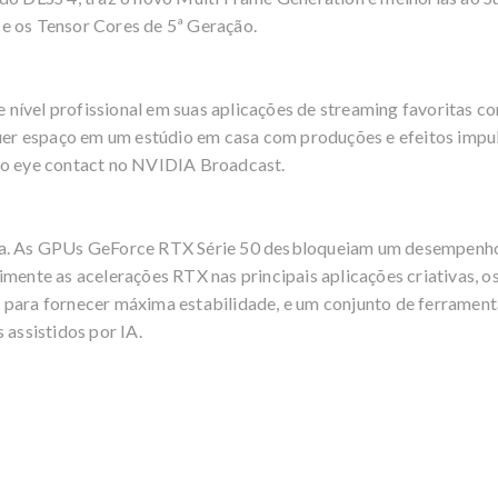
e os Tensor Cores de 5ª Geração.
nível profissional em suas aplicações de streaming favoritas c
r espaço em um estúdio em casa com produções e efeitos impu
 o eye contact no NVIDIA Broadcast.
va. As GPUs GeForce RTX Série 50 desbloqueiam um desempenho
imente as acelerações RTX nas principais aplicações criativas, o
 para fornecer máxima estabilidade, e um conjunto de ferrament
 assistidos por IA.