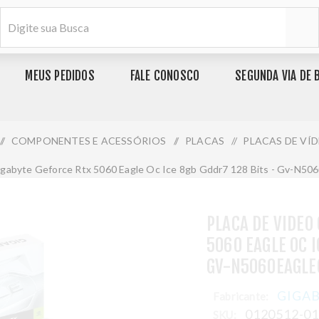
MEUS PEDIDOS
FALE CONOSCO
SEGUNDA VIA DE 
/
COMPONENTES E ACESSÓRIOS
/
PLACAS
/
PLACAS DE VÍ
igabyte Geforce Rtx 5060 Eagle Oc Ice 8gb Gddr7 128 Bits - Gv-N50
PLACA DE VIDEO
5060 EAGLE OC I
GV-N5060EAGLE
GIGA
Fabricante:
0120512-0
SKU: