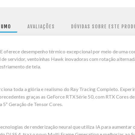
SUMO
AVALIAÇÕES
DÚVIDAS SOBRE ESTE PROD
oferece desempenho térmico excepcional por meio de uma comb
l de servidor, ventoinhas Hawk inovadoras com rotação alternad
esfriamento de tela.
iona toda a glória e realismo do Ray Tracing Completo. Exper
precedentes graças as GeForce RTX Série 50, com RTX Cores de 
 a 5ª Geração de Tensor Cores.
cnologias de renderização neural que utiliza IA para aumentar o 
do DLSS 4, traz o novo Multi Frame Generation e melhorias ao S