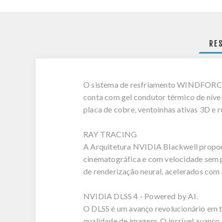
RE
O sistema de resfriamento WINDFORCE 
conta com gel condutor térmico de níve
placa de cobre, ventoinhas ativas 3D e r
RAY TRACING
A Arquitetura NVIDIA Blackwell proporc
cinematográfica e com velocidade sem 
de renderização neural, acelerados com
NVIDIA DLSS 4 - Powered by AI.
O DLSS é um avanço revolucionário em te
qualidade de imagem. O incrível avanço 