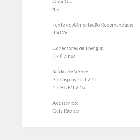
OpenGL:
4.6
Fonte de Alimentação Recomendada:
450 W
Conectores de Energia:
1 x 8 pinos
Saídas de Vídeo:
3 x DisplayPort 2.1b
1 x HDMI 2.1b
Acessórios:
Guia Rápido