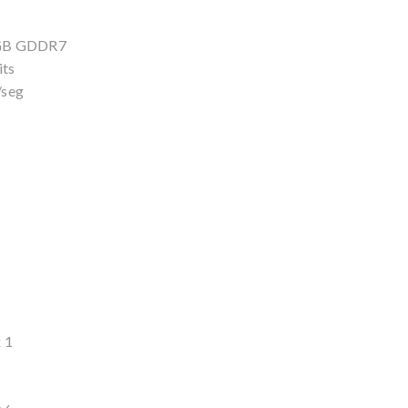
2 GB GDDR7
its
/seg
 1