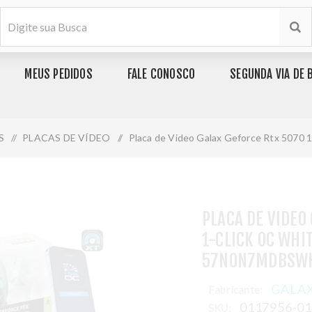
MEUS PEDIDOS
FALE CONOSCO
SEGUNDA VIA DE 
S
/
PLACAS DE VÍDEO
/
Placa de Video Galax Geforce Rtx 5070
PLACA DE VIDEO
1-CLICK OC WHI
57NON7MDBSW
GALA
Fabricante:
0117956-0
SKU: