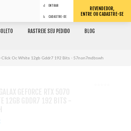
ENTRAR
REVENDEDOR,
ENTRE OU CADASTRE-SE
CADASTRE-SE
BOLETO
RASTREIE SEU PEDIDO
BLOG
 1-Click Oc White 12gb Gddr7 192 Bits - 57non7mdbswh
 GALAX GEFORCE RTX 5070
TE 12GB GDDR7 192 BITS -
H
X
1