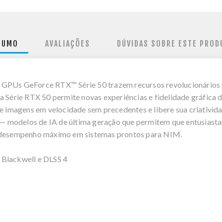
SUMO
AVALIAÇÕES
DÚVIDAS SOBRE ESTE PROD
 GPUs GeForce RTX™ Série 50 trazem recursos revolucionários p
 Série RTX 50 permite novas experiências e fidelidade gráfica de
imagens em velocidade sem precedentes e libere sua criativid
 modelos de IA de última geração que permitem que entusiastas
m desempenho máximo em sistemas prontos para NIM.
 Blackwell e DLSS 4