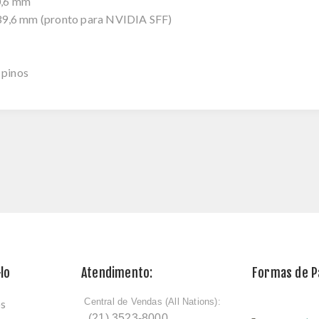
0,6 mm
39,6 mm (pronto para NVIDIA SFF)
 pinos
lo
Atendimento:
Formas de 
Central de Vendas (All Nations):
os
ﾠ
(21) 3523-8000