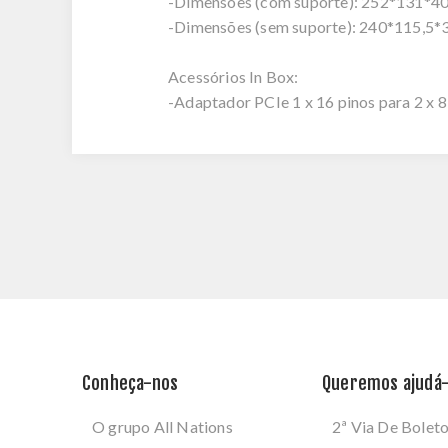
-Dimensões (com suporte): 252*131*4
-Dimensões (sem suporte): 240*115,5*
Acessórios In Box:
-Adaptador PCIe 1 x 16 pinos para 2 x 8
Conheça-nos
Queremos ajudá-
O grupo All Nations
2ª Via De Bolet