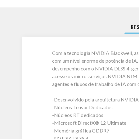
RE
Com a tecnologia NVIDIA Blackwell, as
com um nível enorme de potência de IA, a
desempenho com o NVIDIA DLSS 4, gere 
acesse os microsserviços NVIDIA NIM —
agentes e fluxos de trabalho de IA co
-Desenvolvido pela arquitetura NVIDIA
-Núcleos Tensor Dedicados
-Núcleos RT dedicados
-Microsoft DirectX® 12 Ultimate
-Memória gráfica GDDR7
-NVIDIA DLSS 4