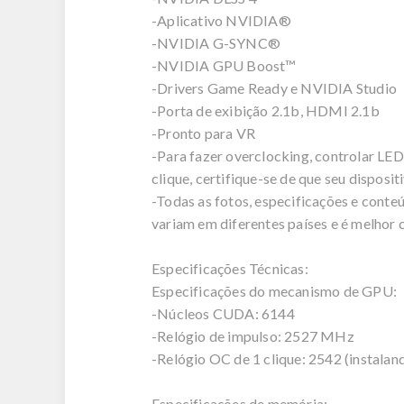
-Aplicativo NVIDIA®
-NVIDIA G-SYNC®
-NVIDIA GPU Boost™
-Drivers Game Ready e NVIDIA Studio
-Porta de exibição 2.1b, HDMI 2.1b
-Pronto para VR
-Para fazer overclocking, controlar LED
clique, certifique-se de que seu dispos
-Todas as fotos, especificações e conteú
variam em diferentes países e é melhor 
Especificações Técnicas:
Especificações do mecanismo de GPU:
-Núcleos CUDA: 6144
-Relógio de impulso: 2527 MHz
-Relógio OC de 1 clique: 2542 (instalan
Especificações de memória: