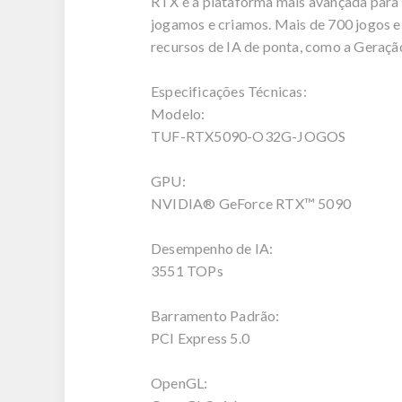
RTX é a plataforma mais avançada para 
jogamos e criamos. Mais de 700 jogos e
recursos de IA de ponta, como a Geraç
Especificações Técnicas:
Modelo:
TUF-RTX5090-O32G-JOGOS
GPU:
NVIDIA® GeForce RTX™ 5090
Desempenho de IA:
3551 TOPs
Barramento Padrão:
PCI Express 5.0
OpenGL: