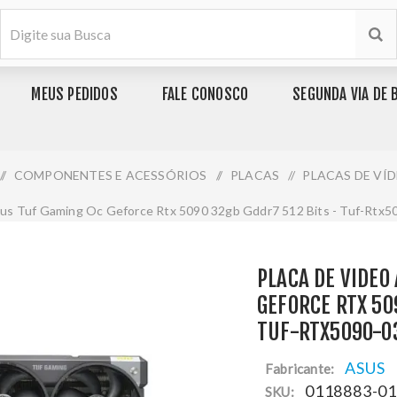
MEUS PEDIDOS
FALE CONOSCO
SEGUNDA VIA DE 
/
COMPONENTES E ACESSÓRIOS
/
PLACAS
/
PLACAS DE VÍ
sus Tuf Gaming Oc Geforce Rtx 5090 32gb Gddr7 512 Bits - Tuf-Rt
PLACA DE VIDEO
GEFORCE RTX 50
TUF-RTX5090-O
ASUS
Fabricante:
0118883-0
SKU: