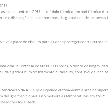
 GPU
 as lacunas entre a GPU e o módulo térmico, um pad térmico de 
rior e dissipação de calor aprimorada, garantindo desempenho i
lve a placa de circuito para ajudar a proteger contra curtos-c
ma vida útil extensa de até 80.000 horas, o dobro da longevid
ajuda a garantir um resfriamento duradouro, confiável e silencio
fabricação da ASUS que expande efetivamente a área de superfíc
designs tradicionais. Isso melhora as temperaturas em até 2°
ntiladores Axial-tech.