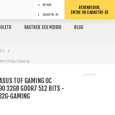
ENTRAR
REVENDEDOR,
ENTRE OU CADASTRE-SE
CADASTRE-SE
BOLETO
RASTREIE SEU PEDIDO
BLOG
DEO
/
x5090-O32g-Gaming
 ASUS TUF GAMING OC
90 32GB GDDR7 512 BITS -
32G-GAMING
1