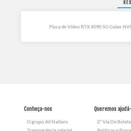
RE
Placa de Vídeo RTX 4090 SG Galax N
Conheça-nos
Queremos ajudá-
O grupo All Nations
2ª Via De Bolet
Transparência salarial
Políticas e Pro