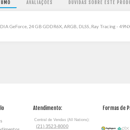
SUMO
AVALIAÇÕES
DÚVIDAS SOBRE ESTE PROD
VIDIA GeForce, 24 GB GDDR6X, ARGB, DLSS, Ray Tracing -
lo
Atendimento:
Formas de 
Central de Vendas (All Nations):
os
ﾠ
(21) 3523-8000
cedimentos