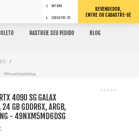
ENTRAR
REVENDEDOR,
ENTRE OU CADASTRE-SE
CADASTRE-SE
BOLETO
RASTREIE SEU PEDIDO
BLOG
DEO
/
ing - 49nxm5md6dsg
 RTX 4090 SG GALAX
, 24 GB GDDR6X, ARGB,
CING - 49NXM5MD6DSG
X
1