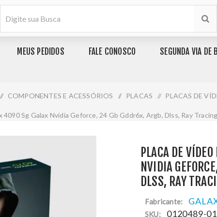
MEUS PEDIDOS
FALE CONOSCO
SEGUNDA VIA DE 
/
COMPONENTES E ACESSÓRIOS
/
PLACAS
/
PLACAS DE VÍ
x 4090 Sg Galax Nvidia Geforce, 24 Gb Gddr6x, Argb, Dlss, Ray Trac
PLACA DE VÍDEO
NVIDIA GEFORCE
DLSS, RAY TRA
GALA
Fabricante:
0120489-0
SKU: