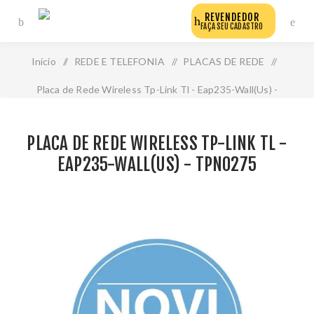
REVENDEDOR
FAÇA SEU CADASTRO
Início
/
REDE E TELEFONIA
/
PLACAS DE REDE
/
Placa de Rede Wireless Tp-Link Tl - Eap235-Wall(Us) -
Tpn0275
PLACA DE REDE WIRELESS TP-LINK TL -
EAP235-WALL(US) - TPN0275