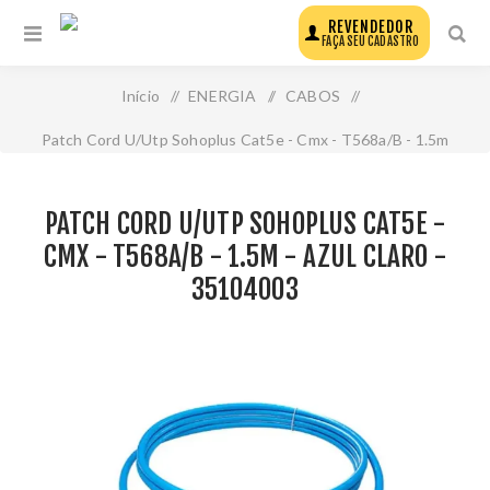
REVENDEDOR
FAÇA SEU CADASTRO
Início
/
ENERGIA
/
CABOS
/
Patch Cord U/Utp Sohoplus Cat5e - Cmx - T568a/B - 1.5m
- Azul Claro - 35104003
PATCH CORD U/UTP SOHOPLUS CAT5E -
CMX - T568A/B - 1.5M - AZUL CLARO -
35104003