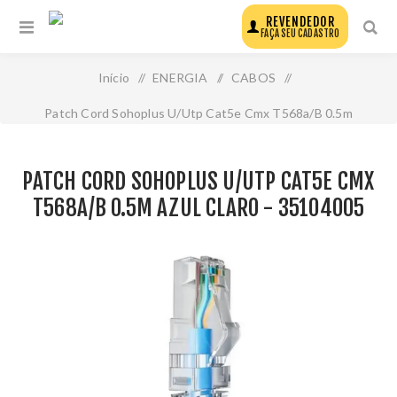
REVENDEDOR
FAÇA SEU CADASTRO
Início
/
ENERGIA
/
CABOS
/
Patch Cord Sohoplus U/Utp Cat5e Cmx T568a/B 0.5m
Azul Claro - 35104005
PATCH CORD SOHOPLUS U/UTP CAT5E CMX
T568A/B 0.5M AZUL CLARO - 35104005