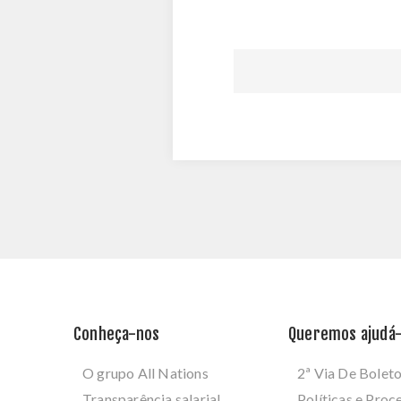
Conheça-nos
Queremos ajudá-
O grupo All Nations
2ª Via De Bolet
Transparência salarial
Políticas e Pro