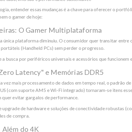
ogia, entender essas mudanças é a chave para oferecer o portfó
inem o gamer de hoje:
reiras: O Gamer Multiplataforma
a única plataforma diminuiu. O consumidor quer transitar entre 
s portáteis (Handheld PCs) sem perder o progresso.
 a busca por periféricos universais e acessórios que funcionem 
"Zero Latency" e Memórias DDR5
a vez mais processamento de dados em tempo real, o padrão de 
SUS
(com suporte AM5 e Wi-Fi integrado) tornaram-se itens esse
m quer evitar gargalos de performance.
e upgrade de hardware e soluções de conectividade robustas (
des de compra.
: Além do 4K