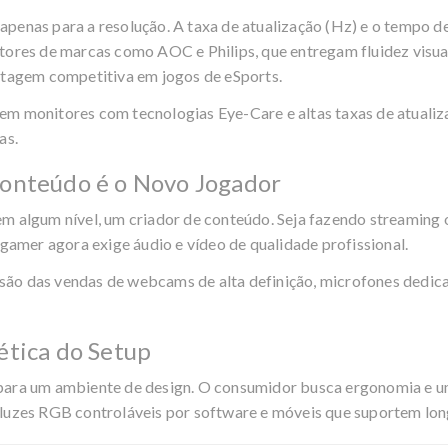
penas para a resolução. A taxa de atualização (Hz) e o tempo de
nitores de marcas como
AOC e Philips
, que entregam fluidez visu
antagem competitiva em jogos de eSports.
em monitores com tecnologias Eye-Care e altas taxas de atuali
as.
Conteúdo é o Novo Jogador
em algum nível, um criador de conteúdo. Seja fazendo streamin
 gamer agora exige áudio e vídeo de qualidade profissional.
ão das vendas de webcams de alta definição, microfones dedica
ética do Setup
para um ambiente de design. O consumidor busca ergonomia e uma
 luzes RGB controláveis por software e móveis que suportem lon