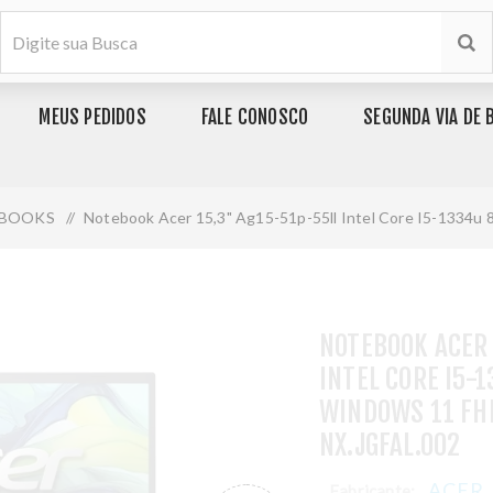
MEUS PEDIDOS
FALE CONOSCO
SEGUNDA VIA DE 
BOOKS
/
Notebook Acer 15,3" Ag15-51p-55ll Intel Core I5-1334u 
NOTEBOOK ACER 
INTEL CORE I5-
WINDOWS 11 FH
NX.JGFAL.002
ACER
Fabricante: