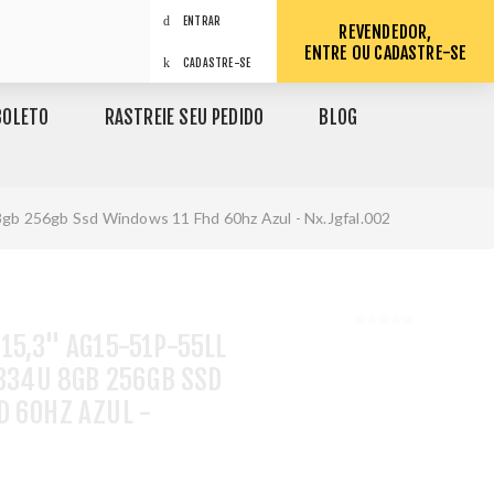
ENTRAR
REVENDEDOR,
ENTRE OU CADASTRE-SE
CADASTRE-SE
BOLETO
RASTREIE SEU PEDIDO
BLOG
8gb 256gb Ssd Windows 11 Fhd 60hz Azul - Nx.Jgfal.002
15,3" AG15-51P-55LL
1334U 8GB 256GB SSD
D 60HZ AZUL -