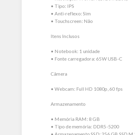
• Tipo: IPS
• Anti-reflexo: Sim
• Touchscreen: Não
Itens Inclusos
• Notebook: 1 unidade
• Fonte carregadora: 65W USB-C
Câmera
• Webcam: Full HD 1080p, 60 fps
Armazenamento
• Memória RAM: 8 GB
• Tipo de memória: DDR5-5200
• Armazenamento SSD: 256 GB SSD M.