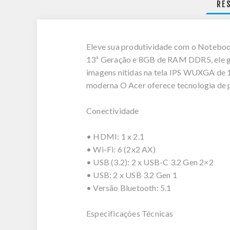
RE
Eleve sua produtividade com o Notebook
13ª Geração e 8GB de RAM DDR5, ele ga
imagens nítidas na tela IPS WUXGA de 1
moderna O Acer oferece tecnologia de 
Conectividade
• HDMI: 1 x 2.1
• Wi-Fi: 6 (2x2 AX)
• USB (3.2): 2 x USB-C 3.2 Gen 2×2
• USB: 2 x USB 3.2 Gen 1
• Versão Bluetooth: 5.1
Especificações Técnicas