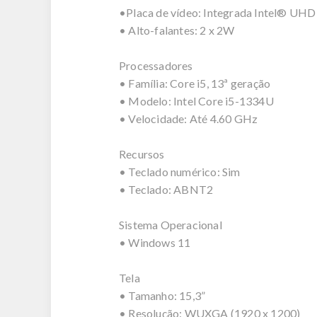
•Placa de vídeo: Integrada Intel® UHD
• Alto-falantes: 2 x 2W
Processadores
• Família: Core i5, 13ª geração
• Modelo: Intel Core i5-1334U
• Velocidade: Até 4.60 GHz
Recursos
• Teclado numérico: Sim
• Teclado: ABNT2
Sistema Operacional
• Windows 11
Tela
• Tamanho: 15,3”
• Resolução: WUXGA (1920 x 1200)