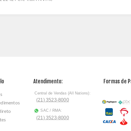
lo
Atendimento:
Formas de 
Central de Vendas (All Nations):
os
ﾠ
(21) 3523-8000
cedimentos
direto
SAC / RMA:
ﾠ
(21) 3523-8000
tes