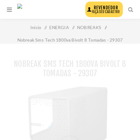
REVENDEDOR
FAÇA SEU CADASTRO
Início
/
ENERGIA
/
NOBREAKS
/
Nobreak Sms Tech 1800va Bivolt 8 Tomadas - 29307
NOBREAK SMS TECH 1800VA BIVOLT 8
TOMADAS - 29307