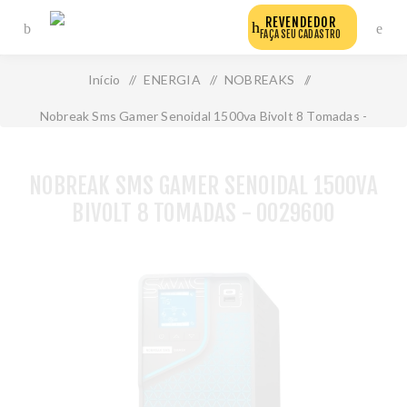
REVENDEDOR
FAÇA SEU CADASTRO
Início
/
ENERGIA
/
NOBREAKS
/
Nobreak Sms Gamer Senoidal 1500va Bivolt 8 Tomadas -
0029600
NOBREAK SMS GAMER SENOIDAL 1500VA
BIVOLT 8 TOMADAS - 0029600