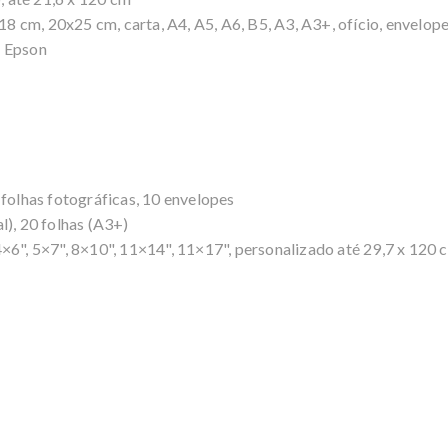
 cm, 20x25 cm, carta, A4, A5, A6, B5, A3, A3+, ofício, envelop
s Epson
 folhas fotográficas, 10 envelopes
l), 20 folhas (A3+)
×6", 5×7", 8×10", 11×14", 11×17", personalizado até 29,7 x 120 