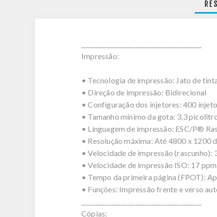
RE
________________________________________
Impressão:
• Tecnologia de impressão: Jato de ti
• Direção de impressão: Bidirecional
• Configuração dos injetores: 400 injeto
• Tamanho mínimo da gota: 3,3 picolitr
• Linguagem de impressão: ESC/P® Ra
• Resolução máxima: Até 4800 x 1200 d
• Velocidade de impressão (rascunho): 
• Velocidade de impressão ISO: 17 ppm 
• Tempo da primeira página (FPOT): Apro
• Funções: Impressão frente e verso aut
________________________________________
Cópias: