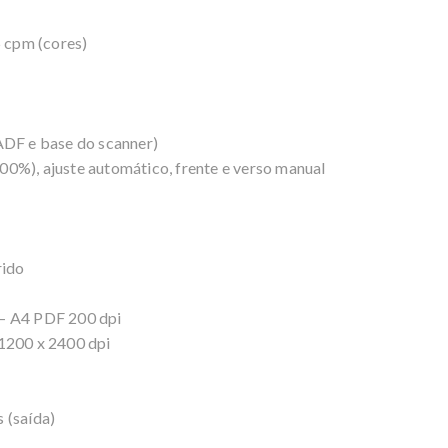
5 cpm (cores)
ADF e base do scanner)
0%), ajuste automático, frente e verso manual
rido
) – A4 PDF 200 dpi
 1200 x 2400 dpi
s (saída)