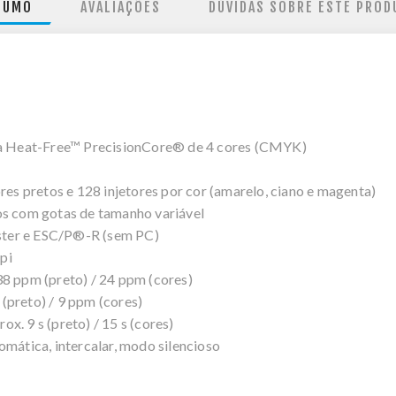
SUMO
AVALIAÇÕES
DÚVIDAS SOBRE ESTE PROD
nta Heat-Free™ PrecisionCore® de 4 cores (CMYK)
res pretos e 128 injetores por cor (amarelo, ciano e magenta)
os com gotas de tamanho variável
ster e ESC/P®-R (sem PC)
pi
38 ppm (preto) / 24 ppm (cores)
(preto) / 9 ppm (cores)
x. 9 s (preto) / 15 s (cores)
omática, intercalar, modo silencioso