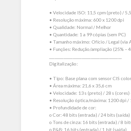
• Velocidade ISO: 11,5 cpm (preto) / 5,
• Resolução máxima: 600 x 1200 dpi
• Qualidade: Normal / Melhor
• Quantidade: 1 a 99 cópias (sem PC)
• Tamanho máximo: Ofício / Legal (via 
• Funções: Redução/ampliação (25% – 40
________________________________________
Digitalização:
• Tipo: Base plana com sensor CIS colo
• Área máxima: 21,6 x 35,6 cm
• Velocidade: 13 s (preto) / 28 s (cores
• Resolução óptica/máxima: 1200 dpi /
• Profundidade de cor:
o Cor: 48 bits (entrada) / 24 bits (saída)
o Tons de cinza: 16 bits (entrada) / 8 bit
o P&B: 16 bits (entrada) / 1 bit (saída)