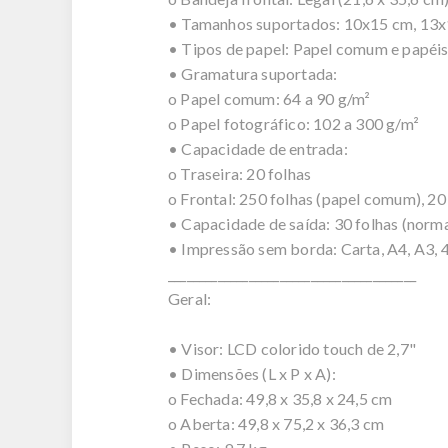
• Tamanhos suportados: 10x15 cm, 13x18
• Tipos de papel: Papel comum e papéi
• Gramatura suportada:
o Papel comum: 64 a 90 g/m²
o Papel fotográfico: 102 a 300 g/m²
• Capacidade de entrada:
o Traseira: 20 folhas
o Frontal: 250 folhas (papel comum), 20
• Capacidade de saída: 30 folhas (norma
• Impressão sem borda: Carta, A4, A3, 4
________________________________________
Geral:
• Visor: LCD colorido touch de 2,7"
• Dimensões (L x P x A):
o Fechada: 49,8 x 35,8 x 24,5 cm
o Aberta: 49,8 x 75,2 x 36,3 cm