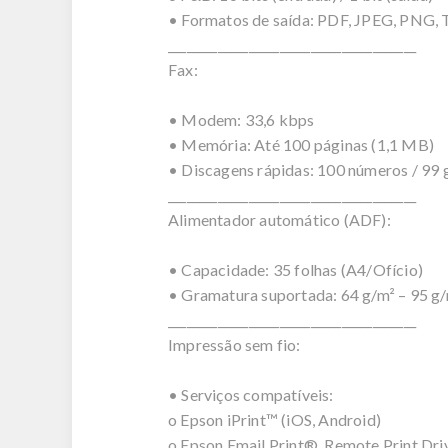
• Formatos de saída: PDF, JPEG, PNG,
________________________________________
Fax:
• Modem: 33,6 kbps
• Memória: Até 100 páginas (1,1 MB)
• Discagens rápidas: 100 números / 99 
________________________________________
Alimentador automático (ADF):
• Capacidade: 35 folhas (A4/Ofício)
• Gramatura suportada: 64 g/m² – 95 g
________________________________________
Impressão sem fio:
• Serviços compatíveis:
o Epson iPrint™ (iOS, Android)
o Epson Email Print®, Remote Print Dri