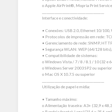
o Apple AirPrint®, Mopria Print Servi
________________________________________
Interface e conectividade:
• Conexões: USB 2.0, Ethernet 10/100, 
• Protocolos de impressão em rede: TC
• Gerenciamento de rede: SNMP, HTT
• Segurança WLAN: WEP (64/128 bits
• Compatibilidade de sistemas:
o Windows Vista / 7 / 8 / 8.1 / 10 (32 e 6
o Windows Server 2003 SP2 ou superio
o Mac OS X 10.7.5 ou superior
________________________________________
Utilização de papel e mídia:
• Tamanho máximo:
o Alimentação traseira: A3+ (32,9 x 48,3
o Bandeja frontal: Legal (21,6 x 35,6 cm