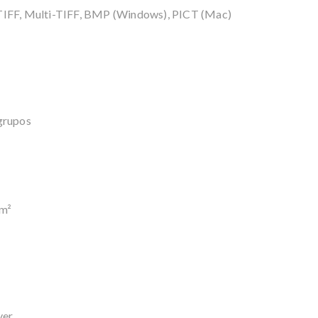
 TIFF, Multi-TIFF, BMP (Windows), PICT (Mac)
grupos
/m²
ver