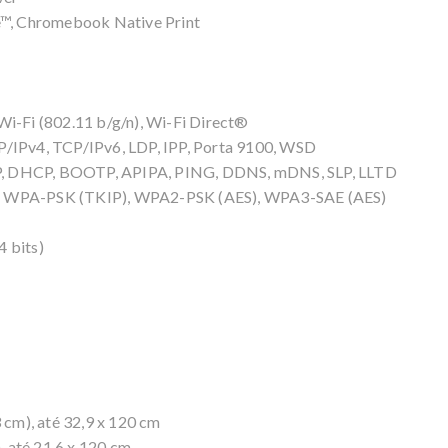
ce™, Chromebook Native Print
Wi-Fi (802.11 b/g/n), Wi-Fi Direct®
P/IPv4, TCP/IPv6, LDP, IPP, Porta 9100, WSD
P, DHCP, BOOTP, APIPA, PING, DDNS, mDNS, SLP, LLTD
), WPA-PSK (TKIP), WPA2-PSK (AES), WPA3-SAE (AES)
4 bits)
r
 cm), até 32,9 x 120 cm
), até 21,6 x 120 cm