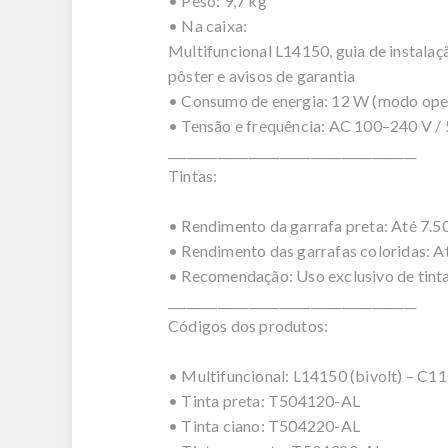
• Peso: 9,7 kg
• Na caixa:
Multifuncional L14150, guia de instalaçã
pôster e avisos de garantia
• Consumo de energia: 12 W (modo ope
• Tensão e frequência: AC 100–240 V /
________________________________________
Tintas:
• Rendimento da garrafa preta: Até 7.5
• Rendimento das garrafas coloridas: A
• Recomendação: Uso exclusivo de tinta
________________________________________
Códigos dos produtos:
• Multifuncional: L14150 (bivolt) – 
• Tinta preta: T504120-AL
• Tinta ciano: T504220-AL