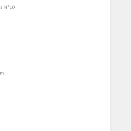
es Nº10
cm