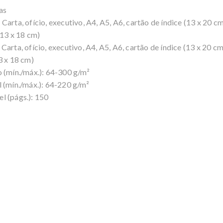
as
arta, ofício, executivo, A4, A5, A6, cartão de índice (13 x 20 c
 13 x 18 cm)
arta, ofício, executivo, A4, A5, A6, cartão de índice (13 x 20 c
3 x 18 cm)
o (mín./máx.): 64-300 g/m²
 (mín./máx.): 64-220 g/m²
l (págs.): 150