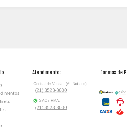
lo
Atendimento:
Formas de 
Central de Vendas (All Nations):
os
ﾠ
(21) 3523-8000
cedimentos
direto
SAC / RMA:
ﾠ
(21) 3523-8000
tes
is