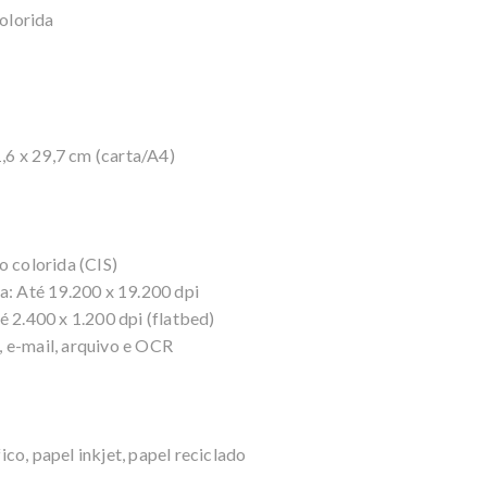
olorida
6 x 29,7 cm (carta/A4)
o colorida (CIS)
a: Até 19.200 x 19.200 dpi
é 2.400 x 1.200 dpi (flatbed)
 e-mail, arquivo e OCR
co, papel inkjet, papel reciclado