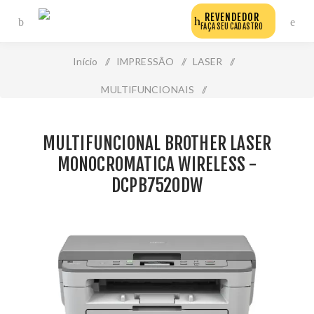
REVENDEDOR
FAÇA SEU CADASTRO
Início
/
IMPRESSÃO
/
LASER
/
MULTIFUNCIONAIS
/
Multifuncional Brother Laser Monocromatica Wireless -
MULTIFUNCIONAL BROTHER LASER
Dcpb7520dw
MONOCROMATICA WIRELESS -
DCPB7520DW