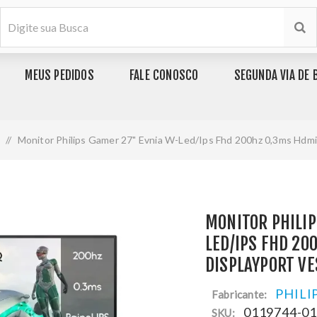
MEUS PEDIDOS
FALE CONOSCO
SEGUNDA VIA DE 
/
Monitor Philips Gamer 27" Evnia W-Led/Ips Fhd 200hz 0,3ms Hdm
MONITOR PHILIP
LED/IPS FHD 20
DISPLAYPORT V
PHILI
Fabricante:
0119744-0
SKU: