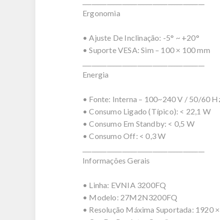
________________________________________
Ergonomia
• Ajuste De Inclinação: -5° ~ +20°
• Suporte VESA: Sim – 100 × 100 mm
________________________________________
Energia
• Fonte: Interna – 100~240 V / 50/60 H
• Consumo Ligado (Típico): < 22,1 W
• Consumo Em Standby: < 0,5 W
• Consumo Off: < 0,3 W
________________________________________
Informações Gerais
• Linha: EVNIA 3200FQ
• Modelo: 27M2N3200FQ
• Resolução Máxima Suportada: 1920 