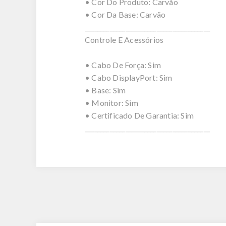
• Cor Do Produto: Carvão
• Cor Da Base: Carvão
________________________________________
Controle E Acessórios
• Cabo De Força: Sim
• Cabo DisplayPort: Sim
• Base: Sim
• Monitor: Sim
• Certificado De Garantia: Sim
________________________________________