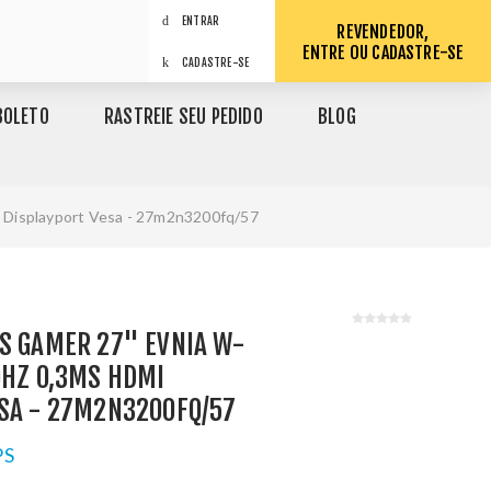
ENTRAR
REVENDEDOR,
ENTRE OU CADASTRE-SE
CADASTRE-SE
BOLETO
RASTREIE SEU PEDIDO
BLOG
i Displayport Vesa - 27m2n3200fq/57
S GAMER 27" EVNIA W-
0HZ 0,3MS HDMI
ESA - 27M2N3200FQ/57
PS
1