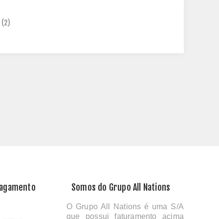
(2)
Pagamento
Somos do Grupo All Nations
O Grupo All Nations é uma S/A
que possui faturamento acima