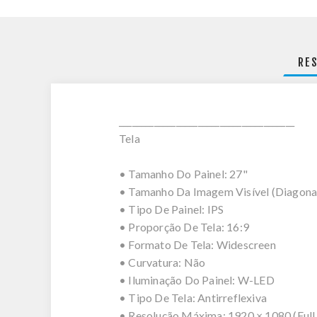
RE
________________________________________
Tela
• Tamanho Do Painel: 27"
• Tamanho Da Imagem Visível (Diagonal
• Tipo De Painel: IPS
• Proporção De Tela: 16:9
• Formato De Tela: Widescreen
• Curvatura: Não
• Iluminação Do Painel: W-LED
• Tipo De Tela: Antirreflexiva
• Resolução Máxima: 1920 × 1080 (Ful