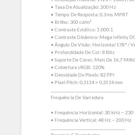
• Taxa De Atualização: 200 Hz
• Tempo De Resposta: 0,3 ms MPRT
• Brilho: 300 cd/m²
• Contraste Estático: 1.000:1
• Contraste Dinâmico: Mega Infinity D
• Ângulo De Visão: Horizontal 178° / V
• Profundidade De Cor: 8 Bits
• Suporte De Cores: Mais De 16,7 Milh
• Cobertura sRGB: 120%
• Densidade De Pixels: 82 PPI
• Pixel Pitch: 0,3114 × 0,3114 mm
________________________________________
Frequência De Varredura
• Frequência Horizontal: 30 kHz ~ 230
• Frequência Vertical: 48 Hz ~ 200 Hz
________________________________________
Recursos E Tecnologias