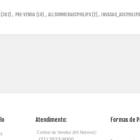
(382)
,
PRE-VENDA
(16)
,
ALLSUMMERAOCPHILIPS
(2)
,
INVASAO_AOCPHILIPS
lo
Atendimento:
Formas de 
Central de Vendas (All Nations):
os
ﾠ
(21) 3523-8000