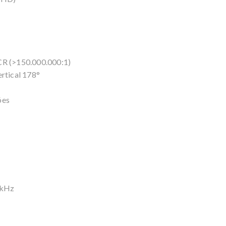
CR (>150.000.000:1)
ertical 178°
ões
 kHz