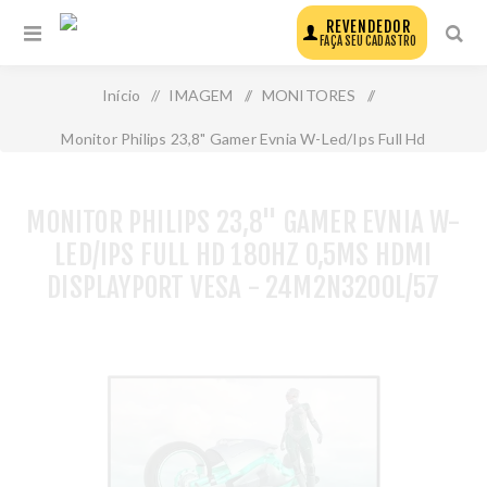
REVENDEDOR
FAÇA SEU CADASTRO
Início
/
IMAGEM
/
MONITORES
/
Monitor Philips 23,8" Gamer Evnia W-Led/Ips Full Hd
180hz 0,5ms Hdmi Displayport Vesa - 24m2n3200l/57
MONITOR PHILIPS 23,8" GAMER EVNIA W-
LED/IPS FULL HD 180HZ 0,5MS HDMI
DISPLAYPORT VESA - 24M2N3200L/57