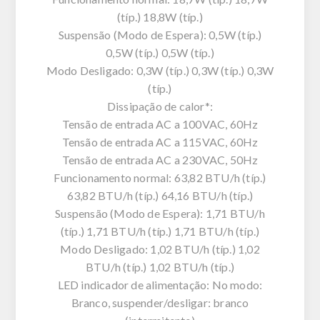
(típ.) 18,8W (típ.)
Suspensão (Modo de Espera): 0,5W (típ.)
0,5W (típ.) 0,5W (típ.)
Modo Desligado: 0,3W (típ.) 0,3W (típ.) 0,3W
(típ.)
Dissipação de calor*:
Tensão de entrada AC a 100VAC, 60Hz
Tensão de entrada AC a 115VAC, 60Hz
Tensão de entrada AC a 230VAC, 50Hz
Funcionamento normal: 63,82 BTU/h (típ.)
63,82 BTU/h (típ.) 64,16 BTU/h (típ.)
Suspensão (Modo de Espera): 1,71 BTU/h
(típ.) 1,71 BTU/h (típ.) 1,71 BTU/h (típ.)
Modo Desligado: 1,02 BTU/h (típ.) 1,02
BTU/h (típ.) 1,02 BTU/h (típ.)
LED indicador de alimentação: No modo:
Branco, suspender/desligar: branco