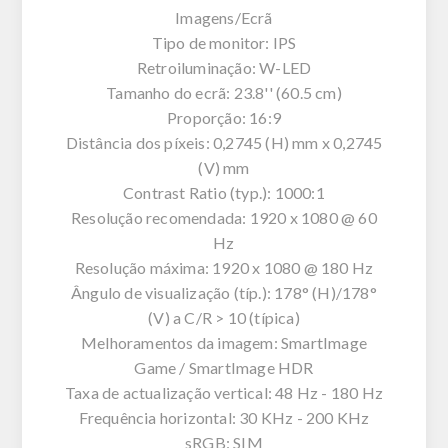
Imagens/Ecrã
Tipo de monitor: IPS
Retroiluminação: W-LED
Tamanho do ecrã: 23.8'' (60.5 cm)
Proporção: 16:9
Distância dos píxeis: 0,2745 (H) mm x 0,2745
(V) mm
Contrast Ratio (typ.): 1000:1
Resolução recomendada: 1920 x 1080 @ 60
Hz
Resolução máxima: 1920 x 1080 @ 180 Hz
Ângulo de visualização (típ.): 178° (H)/178°
(V) a C/R > 10 (típica)
Melhoramentos da imagem: SmartImage
Game / SmartImage HDR
Taxa de actualização vertical: 48 Hz - 180 Hz
Frequência horizontal: 30 KHz - 200 KHz
sRGB: SIM