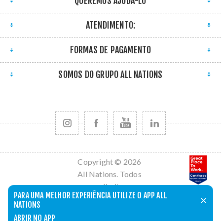
QUEREMOS AJUDÁ-LO
ATENDIMENTO:
FORMAS DE PAGAMENTO
SOMOS DO GRUPO ALL NATIONS
Copyright © 2026
All Nations. Todos
os direitos
PARA UMA MELHOR EXPERIÊNCIA UTILIZE O APP ALL
reservados.
✕
NATIONS
Powered by
nopCommerce
ABRIR NO APP