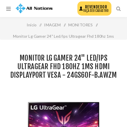
REVENDEDOR
FAÇA SEU CADASTRO
Início
/
IMAGEM
/
MONITORES
/
Monitor Lg Gamer 24" Led/Ips Ultragear Fhd 180hz 1ms
Hdmi Displayport Vesa - 24gs60f-B.Awzm
MONITOR LG GAMER 24" LED/IPS
ULTRAGEAR FHD 180HZ 1MS HDMI
DISPLAYPORT VESA - 24GS60F-B.AWZM