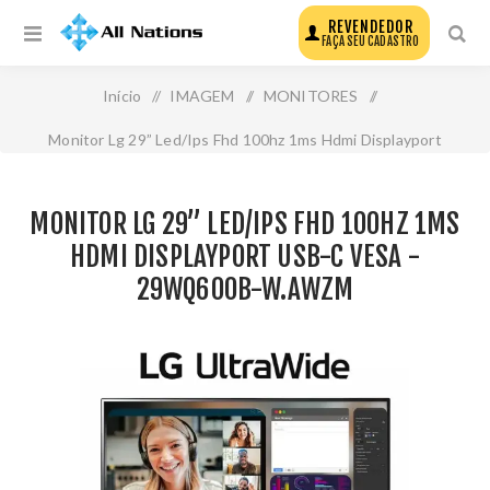
REVENDEDOR
FAÇA SEU CADASTRO
Início
/
IMAGEM
/
MONITORES
/
Monitor Lg 29” Led/Ips Fhd 100hz 1ms Hdmi Displayport
Usb-C Vesa - 29wq600b-W.Awzm
MONITOR LG 29” LED/IPS FHD 100HZ 1MS
HDMI DISPLAYPORT USB-C VESA -
29WQ600B-W.AWZM