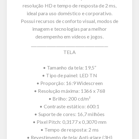
resolução HD e tempo de resposta de 2 ms,
ideal para uso doméstico e corporativo.
Possui recursos de conforto visual, modos de
imagem e tecnologias para melhor
desempenho em vídeos e jogos.
________________________________________
TELA
• Tamanho da tela: 19,5”
• Tipo de painel: LED TN
• Proporção: 16:9 Widescreen
• Resolução máxima: 1366 x 768
• Brilho: 200 cd/m²
• Contraste estático: 600:1
• Suporte de cores: 16,7 milhões
• Pixel Pitch: 0,3177 x 0,3070 mm
• Tempo de resposta: 2 ms
• Revestimento de tela: Anti-glare (3H)