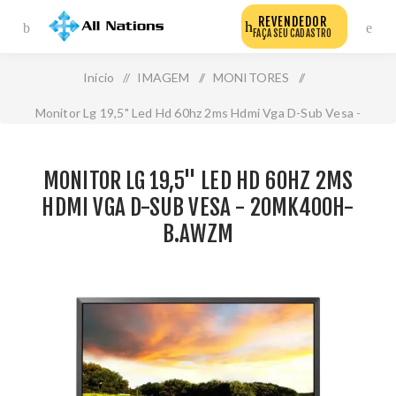
REVENDEDOR
FAÇA SEU CADASTRO
Início
/
IMAGEM
/
MONITORES
/
Monitor Lg 19,5" Led Hd 60hz 2ms Hdmi Vga D-Sub Vesa -
20mk400h-B.Awzm
MONITOR LG 19,5" LED HD 60HZ 2MS
HDMI VGA D-SUB VESA - 20MK400H-
B.AWZM