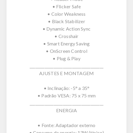
• Flicker Safe
• Color Weakness
• Black Stabilizer
• Dynamic Action Sync
• Crosshair
• Smart Energy Saving
• OnScreen Control
• Plug & Play
________________________________________
AJUSTES E MONTAGEM
• Inclinação: -5° a 35°
• Padrão VESA: 75 x 75 mm
________________________________________
ENERGIA
• Fonte: Adaptador externo
• Consumo de energia: 13W (típico)