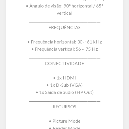
• Ângulo de visão: 90° horizontal / 65°
vertical
________________________________________
FREQUÊNCIAS
• Frequência horizontal: 30 ~ 61 kHz
• Frequência vertical: 56 ~ 75 Hz
________________________________________
CONECTIVIDADE
• 1x HDMI
• 1x D-Sub (VGA)
• 1x Saída de áudio (HP Out)
________________________________________
RECURSOS
• Picture Mode
• Reader Mode