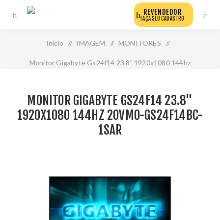
REVENDEDOR
FAÇA SEU CADASTRO
Início
/
IMAGEM
/
MONITORES
/
Monitor Gigabyte Gs24f14 23.8" 1920x1080 144hz
20vm0-Gs24f14bc-1sar
MONITOR GIGABYTE GS24F14 23.8"
1920X1080 144HZ 20VM0-GS24F14BC-
1SAR