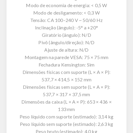
Modo de economia de energia: < 0,5 W
Modo de desligamento: < 0,3 W
Tensão: CA 100–240 V ~ 50/60 Hz
Inclinação (ângulo): -5° a +20°
Giratório (ângulo): N/D
Pivô (ângulo/direção): N/D
Ajuste de altura: N/D
Montagem na parede VESA: 75 × 75 mm
Fechadura Kensington: Sim
Dimensões físicas com suporte (L × A × P):
537,7 × 414,5 × 152 mm
Dimensões físicas sem suporte (L × A × P):
537,7 × 317 × 37,5 mm
Dimensões da caixa (L × A × P): 653 × 436 ×
133 mm
Peso líquido com suporte (estimado): 3,14 kg
Peso líquido sem suporte (estimado): 2,63 kg
Peso bruto (estimado): 4,0 kg