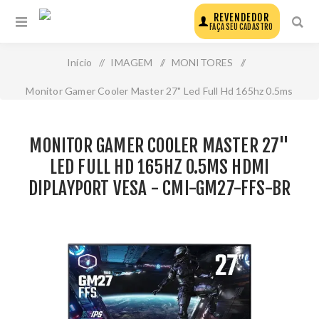
REVENDEDOR
FAÇA SEU CADASTRO
Início
/
IMAGEM
/
MONITORES
/
Monitor Gamer Cooler Master 27" Led Full Hd 165hz 0.5ms
Hdmi Diplayport Vesa - Cmi-Gm27-Ffs-Br
MONITOR GAMER COOLER MASTER 27"
LED FULL HD 165HZ 0.5MS HDMI
DIPLAYPORT VESA - CMI-GM27-FFS-BR