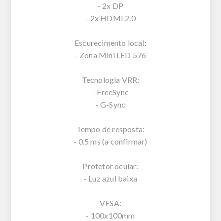
- 2x DP
- 2x HDMI 2.0
Escurecimento local:
- Zona Mini LED 576
Tecnologia VRR:
- FreeSync
- G-Sync
Tempo de resposta:
- 0.5 ms (a confirmar)
Protetor ocular:
- Luz azul baixa
VESA:
- 100x100mm