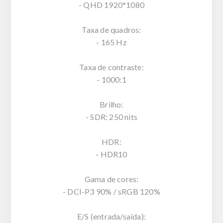
- QHD 1920*1080
Taxa de quadros:
- 165 Hz
Taxa de contraste:
- 1000:1
Brilho:
- SDR: 250 nits
HDR:
- HDR10
Gama de cores:
- DCI-P3 90% / sRGB 120%
E/S (entrada/saída):