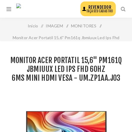
REVENDEDOR
FAÇA SEU CADASTRO
Início
/
IMAGEM
/
MONITORES
/
Monitor Acer Portatil 15,6" Pm161q Jbmiuux Led Ips Fhd
60hz 6ms mini hdmi vesa - Um.Zp1aa.J03
MONITOR ACER PORTATIL 15,6" PM161Q
JBMIUUX LED IPS FHD 60HZ
6MS MINI HDMI VESA - UM.ZP1AA.J03