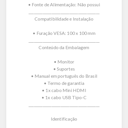
• Fonte de Alimentação: Não possui
________________________________________
Compatibilidade e Instalação
• Furação VESA: 100 x 100 mm
________________________________________
Conteúdo da Embalagem
• Monitor
• Suportes
• Manual em português do Brasil
• Termo de garantia
• 1x cabo Mini HDMI
• 1x cabo USB Tipo-C
________________________________________
Identificação