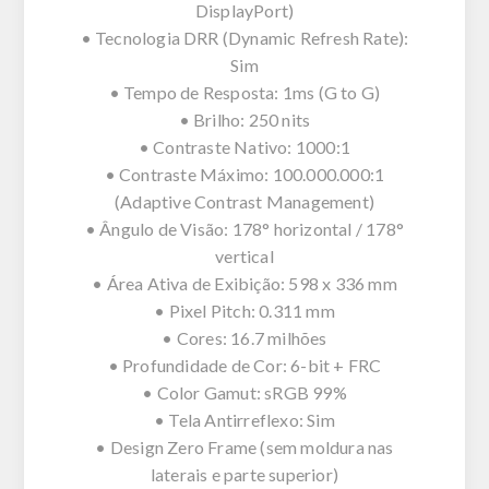
DisplayPort)
• Tecnologia DRR (Dynamic Refresh Rate):
Sim
• Tempo de Resposta: 1ms (G to G)
• Brilho: 250 nits
• Contraste Nativo: 1000:1
• Contraste Máximo: 100.000.000:1
(Adaptive Contrast Management)
• Ângulo de Visão: 178° horizontal / 178°
vertical
• Área Ativa de Exibição: 598 x 336 mm
• Pixel Pitch: 0.311 mm
• Cores: 16.7 milhões
• Profundidade de Cor: 6-bit + FRC
• Color Gamut: sRGB 99%
• Tela Antirreflexo: Sim
• Design Zero Frame (sem moldura nas
laterais e parte superior)