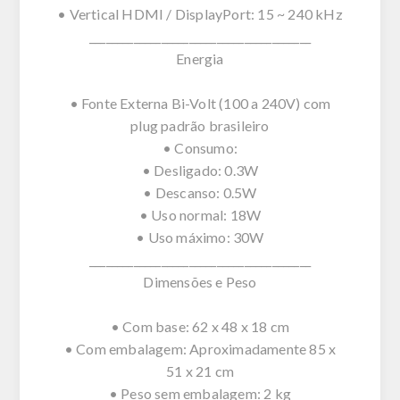
• Vertical HDMI / DisplayPort: 15 ~ 240 kHz
________________________________________
Energia
• Fonte Externa Bi-Volt (100 a 240V) com
plug padrão brasileiro
• Consumo:
• Desligado: 0.3W
• Descanso: 0.5W
• Uso normal: 18W
• Uso máximo: 30W
________________________________________
Dimensões e Peso
• Com base: 62 x 48 x 18 cm
• Com embalagem: Aproximadamente 85 x
51 x 21 cm
• Peso sem embalagem: 2 kg