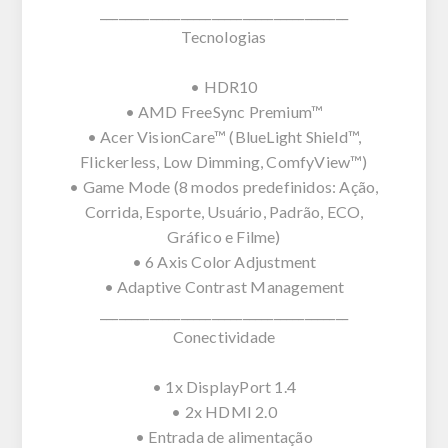
________________________________________
Tecnologias
• HDR10
• AMD FreeSync Premium™
• Acer VisionCare™ (BlueLight Shield™,
Flickerless, Low Dimming, ComfyView™)
• Game Mode (8 modos predefinidos: Ação,
Corrida, Esporte, Usuário, Padrão, ECO,
Gráfico e Filme)
• 6 Axis Color Adjustment
• Adaptive Contrast Management
________________________________________
Conectividade
• 1x DisplayPort 1.4
• 2x HDMI 2.0
• Entrada de alimentação