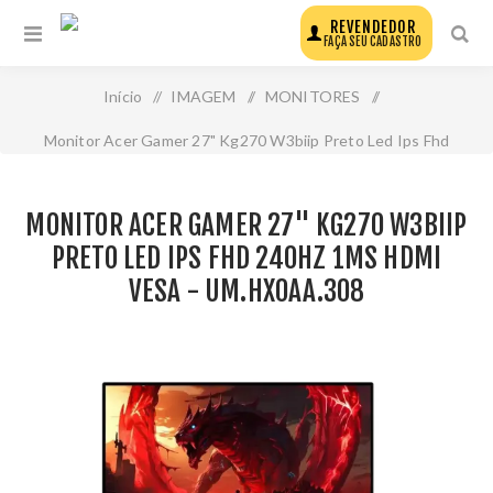
REVENDEDOR
FAÇA SEU CADASTRO
Início
/
IMAGEM
/
MONITORES
/
Monitor Acer Gamer 27" Kg270 W3biip Preto Led Ips Fhd
240hz 1ms Hdmi Vesa - Um.Hx0aa.308
MONITOR ACER GAMER 27" KG270 W3BIIP
PRETO LED IPS FHD 240HZ 1MS HDMI
VESA - UM.HX0AA.308