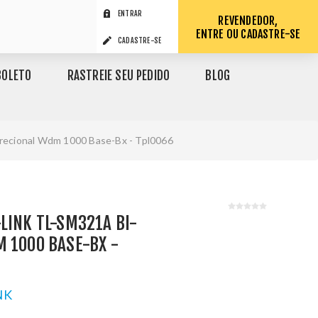
ENTRAR
REVENDEDOR,
ENTRE OU CADASTRE-SE
CADASTRE-SE
BOLETO
RASTREIE SEU PEDIDO
BLOG
irecional Wdm 1000 Base-Bx - Tpl0066
LINK TL-SM321A BI-
 1000 BASE-BX -
NK
1