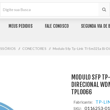
MEUS PEDIDOS
FALE CONOSCO
SEGUNDA VIA DE 
ESSÓRIOS
/
CONECTORES
/
Modulo Sfp Tp-Link Tl-Sm321a Bi-D
MODULO SFP TP-
DIRECIONAL WDM
TPL0066
TP-LI
Fabricante:
0116253-0
SKU: