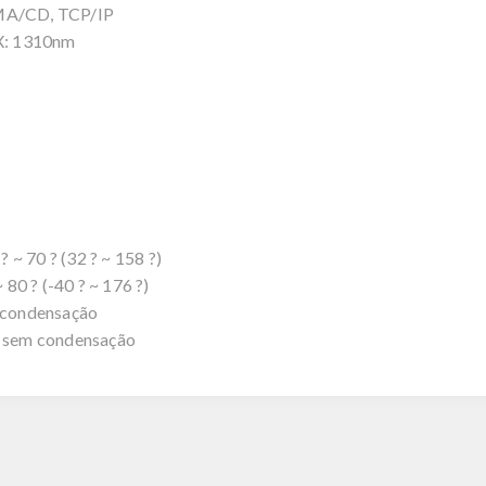
SMA/CD, TCP/IP
X: 1310nm
~ 70 ? (32 ? ~ 158 ?)
80 ? (-40 ? ~ 176 ?)
 condensação
 sem condensação