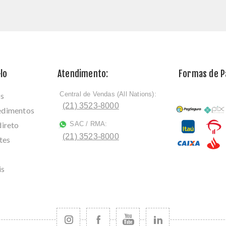
lo
Atendimento:
Formas de 
Central de Vendas (All Nations):
os
ﾠ
(21) 3523-8000
cedimentos
direto
SAC / RMA:
ﾠ
(21) 3523-8000
tes
is