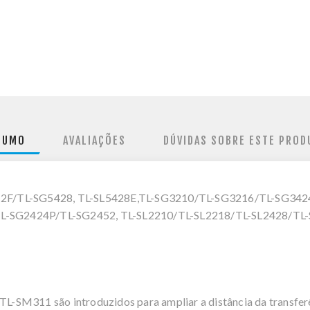
SUMO
AVALIAÇÕES
DÚVIDAS SOBRE ESTE PROD
12F/TL-SG5428, TL-SL5428E,TL-SG3210/TL-SG3216/TL-SG342
L-SG2424P/TL-SG2452, TL-SL2210/TL-SL2218/TL-SL2428/TL
 TL-SM311 são introduzidos para ampliar a distância da transfe