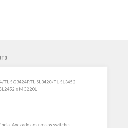
UTO
4/TL-SG3424P,TL-SL3428/TL-SL3452,
-SL2452 e MC220L
rência. Anexado aos nossos switches