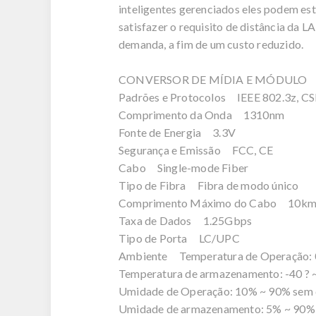
inteligentes gerenciados eles podem es
satisfazer o requisito de distância da 
demanda, a fim de um custo reduzido.
CONVERSOR DE MÍDIA E MÓDULO
Padrões e Protocolos IEEE 802.3z, 
Comprimento da Onda 1310nm
Fonte de Energia 3.3V
Segurança e Emissão FCC, CE
Cabo Single-mode Fiber
Tipo de Fibra Fibra de modo único
Comprimento Máximo do Cabo 10k
Taxa de Dados 1.25Gbps
Tipo de Porta LC/UPC
Ambiente Temperatura de Operação: 0 ?
Temperatura de armazenamento: -40 ? ~ 
Umidade de Operação: 10% ~ 90% sem
Umidade de armazenamento: 5% ~ 90%