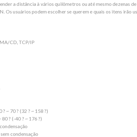
tender a distância à vários quilômetros ou até mesmo dezenas d
LAN. Os usuários podem escolher se querem e quais os itens irão 
CSMA/CD, TCP/IP
m
 ~ 70 ? (32 ? ~ 158 ?)
80 ? (-40 ? ~ 176 ?)
 condensação
 sem condensação