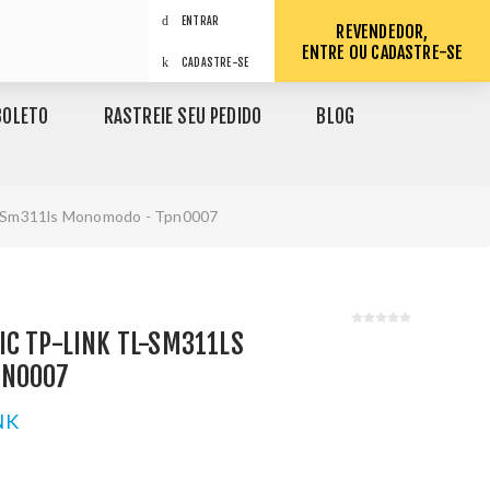
ENTRAR
REVENDEDOR,
ENTRE OU CADASTRE-SE
CADASTRE-SE
BOLETO
RASTREIE SEU PEDIDO
BLOG
l-Sm311ls Monomodo - Tpn0007
C TP-LINK TL-SM311LS
PN0007
NK
1