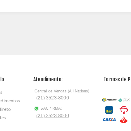
lo
Atendimento:
Formas de 
Central de Vendas (All Nations):
os
ﾠ
(21) 3523-8000
cedimentos
direto
SAC / RMA:
ﾠ
(21) 3523-8000
tes