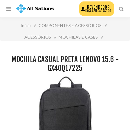
REVENDEDOR
FAÇA SEU CADASTRO
Início
/
COMPONENTES E ACESSÓRIOS
/
ACESSÓRIOS
/
MOCHILAS E CASES
/
Mochila Casual Preta Lenovo 15.6 - Gx40q17225
MOCHILA CASUAL PRETA LENOVO 15.6 -
GX40Q17225