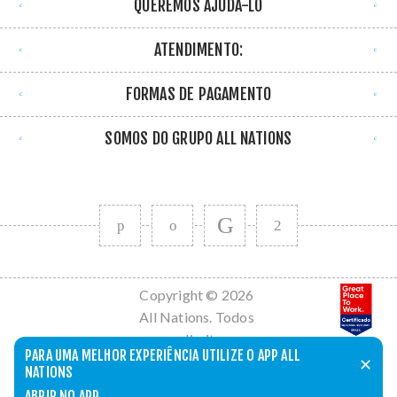
QUEREMOS AJUDÁ-LO
ATENDIMENTO:
FORMAS DE PAGAMENTO
SOMOS DO GRUPO ALL NATIONS
Copyright © 2026
All Nations. Todos
os direitos
PARA UMA MELHOR EXPERIÊNCIA UTILIZE O APP ALL
reservados.
✕
NATIONS
Powered by
nopCommerce
ABRIR NO APP