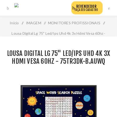
REVENDEDOR
FAÇA SEU CADASTRO
Início
/
IMAGEM
/
MONITORES PROFISSIONAIS
/
Lousa Digital Lg 75" Led/Ips Uhd 4k 3x Hdmi Vesa 60hz -
75tr3dk-B.Auwq
LOUSA DIGITAL LG 75" LED/IPS UHD 4K 3X
HDMI VESA 60HZ - 75TR3DK-B.AUWQ