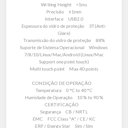
Writing Height =1ms
Precisão ±1mm
Interface USB2.0
Espessura do vidro de proteção 3T(Anti-
Glare)
Transmissão do vidro de proteção 88%
Suporte de Sistema Operacional Windows
7/8/10/Linux/Mac/Android (Linux/Mac
Support one point touch)
Multi touch point Max 40 points
CONDIÇÃO DE OPERAÇÃO
Temperatura 0 °C to 40 °C
Humidade de Operação 10 % to 90 %
CERTIFICAÇÂO
Segurança CB / NRTL
EMC FCC Class "A" / CE / KC
ERP / Energy Star Sim / Sim