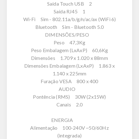
Saída Touch USB 2
Saída RJ45 1
Wi-Fi Sim - 802.11a/b/g/n/ac/ax (WiFi 6)
Bluetooth Sim - Bluetooth 5.0
DIMENSÕES/PESO
Peso 47,3Kg
Peso Embalagem (LxAxP) 60,6Kg
Dimensões 1.709 x 1.020 x 88mm
Dimensões Embalagem (LxAxP) 1.863 x
1.140 x 225mm
Furação VESA 800 x 400
AUDIO
Pontência (RMS) 30W (2x15W)
Canais 2.0
ENERGIA
Alimentação 100-240V ~50/60Hz
(integrada)