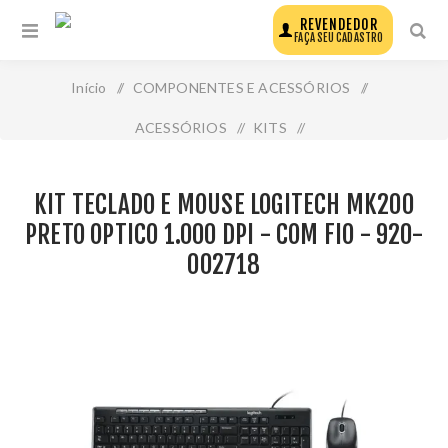
REVENDEDOR
FAÇA SEU CADASTRO
Início
/
COMPONENTES E ACESSÓRIOS
/
ACESSÓRIOS
/
KITS
/
Kit Teclado e Mouse Logitech Mk200 Preto Optico 1.000
KIT TECLADO E MOUSE LOGITECH MK200
Dpi - com Fio - 920-002718
PRETO OPTICO 1.000 DPI - COM FIO - 920-
002718