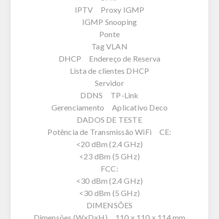
IPTV Proxy IGMP
IGMP Snooping
Ponte
Tag VLAN
DHCP Endereço de Reserva
Lista de clientes DHCP
Servidor
DDNS TP-Link
Gerenciamento Aplicativo Deco
DADOS DE TESTE
Potência de Transmissão WiFi CE:
<20 dBm (2.4 GHz)
<23 dBm (5 GHz)
FCC:
<30 dBm (2.4 GHz)
<30 dBm (5 GHz)
DIMENSÕES
Dimensões (W×D×H) 110 × 110 × 114 mm