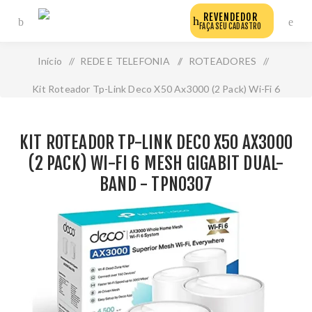
REVENDEDOR
FAÇA SEU CADASTRO
Início
/
REDE E TELEFONIA
/
ROTEADORES
/
Kit Roteador Tp-Link Deco X50 Ax3000 (2 Pack) Wi-Fi 6
Mesh Gigabit Dual-Band - Tpn0307
KIT ROTEADOR TP-LINK DECO X50 AX3000
(2 PACK) WI-FI 6 MESH GIGABIT DUAL-
BAND - TPN0307