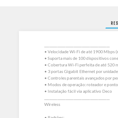
RE
________________________________________
• Velocidade Wi-Fi de até 1900 Mbp
• Suporta mais de 100 dispositivos co
• Cobertura Wi-Fi perfeita de até 520
• 3 portas Gigabit Ethernet por unidade 
• Controles parentais avançados por per
• Modos de operação: roteador e ponto
• Instalação fácil via aplicativo Deco
________________________________________
Wireless
• Padrões: