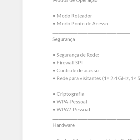
• Modo Roteador
• Modo Ponto de Acesso
________________________________________
Segurança
• Segurança de Rede:
• Firewall SPI
• Controle de acesso
• Rede para visitantes (1× 2.4 GHz, 1× 
• Criptografia:
• WPA-Pessoal
• WPA2-Pessoal
________________________________________
Hardware