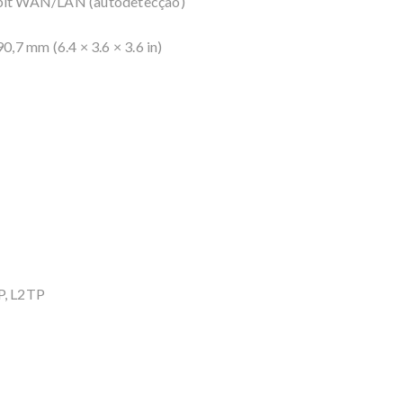
gabit WAN/LAN (autodetecção)
0,7 mm (6.4 × 3.6 × 3.6 in)
P, L2TP