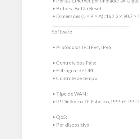
• Portas Ethernet por unidade: 3× Gi
• Botões: Botão Reset
• Dimensões (L × P × A): 162,3 × 90,7 × 9
________________________________________
Software
• Protocolos IP: IPv4, IPv6
• Controle dos Pais:
• Filtragem de URL
• Controle de tempo
• Tipo de WAN:
• IP Dinâmico, IP Estático, PPPoE, PPT
• QoS:
• Por dispositivo