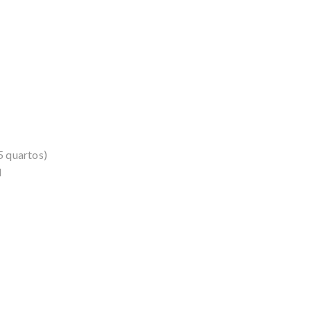
5 quartos)
l