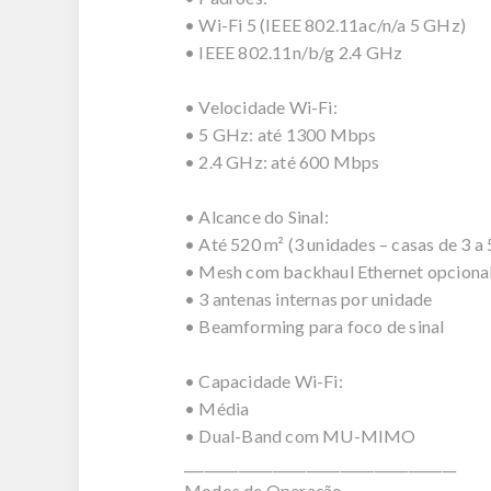
• Wi-Fi 5 (IEEE 802.11ac/n/a 5 GHz)
• IEEE 802.11n/b/g 2.4 GHz
• Velocidade Wi-Fi:
• 5 GHz: até 1300 Mbps
• 2.4 GHz: até 600 Mbps
• Alcance do Sinal:
• Até 520 m² (3 unidades – casas de 3 a 
• Mesh com backhaul Ethernet opciona
• 3 antenas internas por unidade
• Beamforming para foco de sinal
• Capacidade Wi-Fi:
• Média
• Dual-Band com MU-MIMO
________________________________________
Modos de Operação