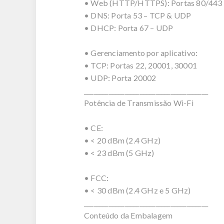
• Web (HTTP/HTTPS): Portas 80/443
• DNS: Porta 53 – TCP & UDP
• DHCP: Porta 67 – UDP
• Gerenciamento por aplicativo:
• TCP: Portas 22, 20001, 30001
• UDP: Porta 20002
________________________________________
Potência de Transmissão Wi-Fi
• CE:
• < 20 dBm (2.4 GHz)
• < 23 dBm (5 GHz)
• FCC:
• < 30 dBm (2.4 GHz e 5 GHz)
________________________________________
Conteúdo da Embalagem