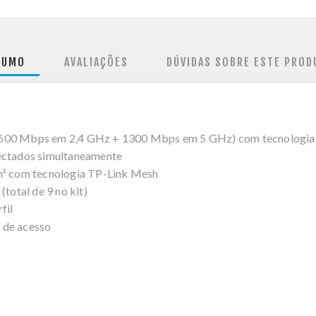
SUMO
AVALIAÇÕES
DÚVIDAS SOBRE ESTE PROD
s (600 Mbps em 2,4 GHz + 1300 Mbps em 5 GHz) com tecnolo
nectados simultaneamente
 m² com tecnologia TP-Link Mesh
(total de 9 no kit)
fil
 de acesso