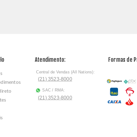
lo
Atendimento:
Formas de 
Central de Vendas (All Nations):
os
ﾠ
(21) 3523-8000
cedimentos
direto
SAC / RMA:
ﾠ
(21) 3523-8000
tes
is