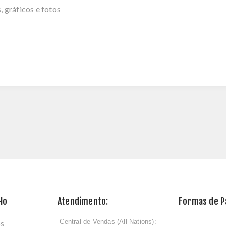
 gráficos e fotos
lo
Atendimento:
Formas de 
Central de Vendas (All Nations):
os
ﾠ