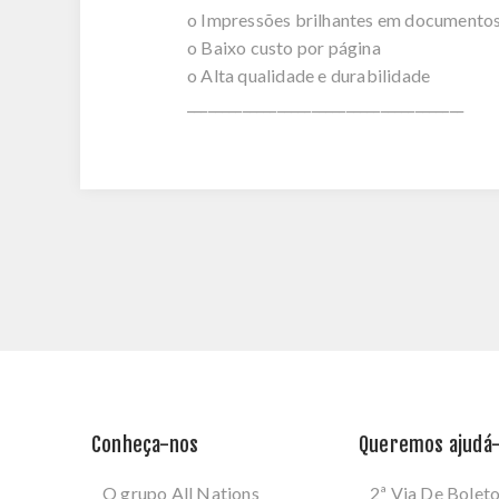
o Impressões brilhantes em documentos,
o Baixo custo por página
o Alta qualidade e durabilidade
________________________________________
Conheça-nos
Queremos ajudá-
O grupo All Nations
2ª Via De Bolet