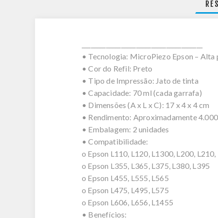
RE
________________________________________
• Tecnologia: MicroPiezo Epson – Alta p
• Cor do Refil: Preto
• Tipo de Impressão: Jato de tinta
• Capacidade: 70 ml (cada garrafa)
• Dimensões (A x L x C): 17 x 4 x 4 cm
• Rendimento: Aproximadamente 4.000 
• Embalagem: 2 unidades
• Compatibilidade:
o Epson L110, L120, L1300, L200, L210,
o Epson L355, L365, L375, L380, L395
o Epson L455, L555, L565
o Epson L475, L495, L575
o Epson L606, L656, L1455
• Benefícios: