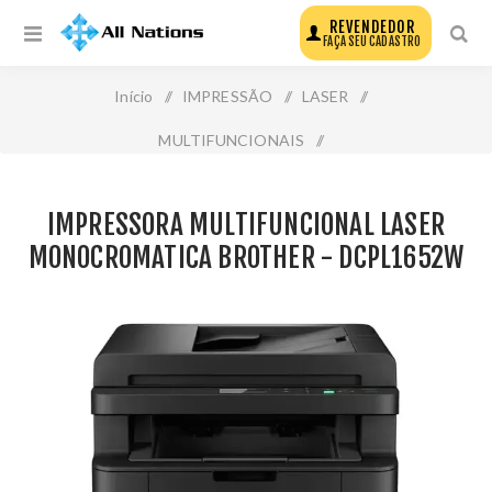
REVENDEDOR
FAÇA SEU CADASTRO
Início
/
IMPRESSÃO
/
LASER
/
MULTIFUNCIONAIS
/
Impressora Multifuncional Laser Monocromatica Brother -
IMPRESSORA MULTIFUNCIONAL LASER
Dcpl1652w
MONOCROMATICA BROTHER - DCPL1652W