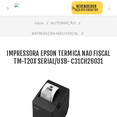
REVENDEDOR
FAÇA SEU CADASTRO
Início
/
AUTOMAÇÃO
/
IMPRESSORA NÃO FISCAL
/
Impressora Epson Termica Nao Fiscal Tm-T20x Serial/Usb-
IMPRESSORA EPSON TERMICA NAO FISCAL
C31ch26031
TM-T20X SERIAL/USB- C31CH26031