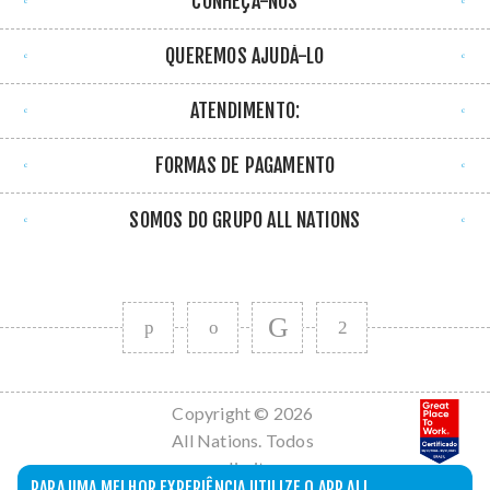
CONHEÇA-NOS
QUEREMOS AJUDÁ-LO
ATENDIMENTO:
FORMAS DE PAGAMENTO
SOMOS DO GRUPO ALL NATIONS
Copyright © 2026
All Nations. Todos
os direitos
PARA UMA MELHOR EXPERIÊNCIA UTILIZE O APP ALL