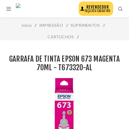
REVENDEDOR
FAÇA SEU CADASTRO
Início
/
IMPRESSÃO
/
SUPRIMENTOS
/
CARTUCHOS
/
Garrafa de Tinta Epson 673 Magenta 70ml - T673320-Al
GARRAFA DE TINTA EPSON 673 MAGENTA
70ML - T673320-AL