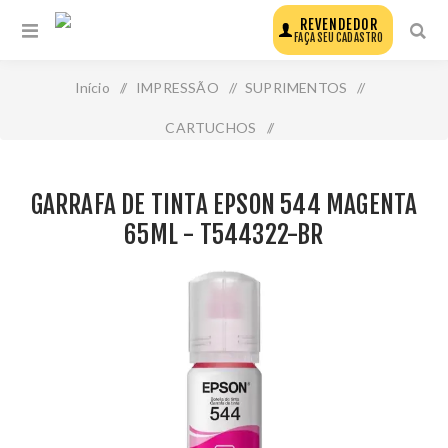
REVENDEDOR
FAÇA SEU CADASTRO
Início
/
IMPRESSÃO
/
SUPRIMENTOS
/
CARTUCHOS
/
Garrafa de Tinta Epson 544 Magenta 65ml - T544322-Br
GARRAFA DE TINTA EPSON 544 MAGENTA
65ML - T544322-BR