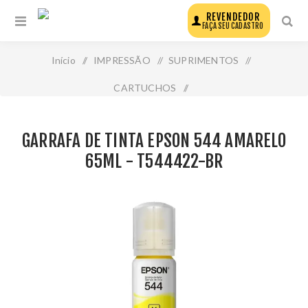
REVENDEDOR
FAÇA SEU CADASTRO
Início
/
IMPRESSÃO
/
SUPRIMENTOS
/
CARTUCHOS
/
Garrafa de Tinta Epson 544 Amarelo 65ml - T544422-Br
GARRAFA DE TINTA EPSON 544 AMARELO
65ML - T544422-BR