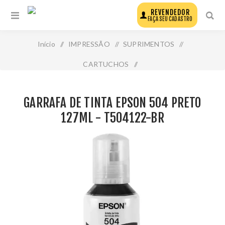
REVENDEDOR
FAÇA SEU CADASTRO
Início
/
IMPRESSÃO
/
SUPRIMENTOS
/
CARTUCHOS
/
Garrafa de Tinta Epson 504 Preto 127ml - T504122-Br
GARRAFA DE TINTA EPSON 504 PRETO
127ML - T504122-BR