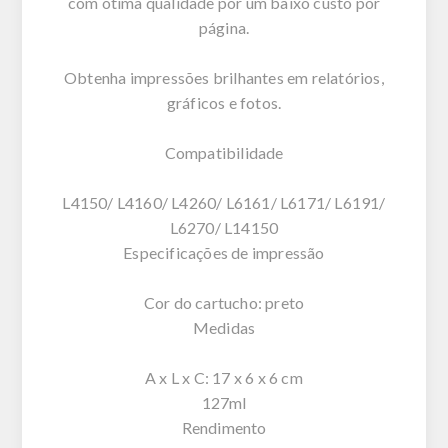
com ótima qualidade por um baixo custo por
página.
Obtenha impressões brilhantes em relatórios,
gráficos e fotos.
Compatibilidade
L4150/ L4160/ L4260/ L6161/ L6171/ L6191/
L6270/ L14150
Especificações de impressão
Cor do cartucho: preto
Medidas
A x L x C: 17 x 6 x 6 cm
127ml
Rendimento